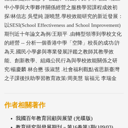
灣之子課後扶助學習教育政策等。除了從理論層面，
中小學與大學夥伴關係經營之服務學習課程成效初
針對教育經營脈絡與學校效能研究，進行精闢分析之
探/林信志 吳璧純 謝曉慧.學校效能研究的新近發展：
外，也從實務層面，提供創意可行的思維與案例，深
以SESI(School Effectiveness and School Improvement)
具參考價值。
期刊近十年論文為例/王順平 .由轉型領導到學校文化
的經營 -- 分析一個香港中學「空降」校長的成功/許
為天.國民小學參與專業發展評鑑之教師其教學效
能、創新教學、組織公民行為與學校效能關係之研
究/楊慶麟 林合懋 張淑慧 .社會福利觀點省思新臺灣
之子課後扶助學習教育政策/周美慧 翁福元 李瑞金
作者相關著作
我國百年教育回顧與展望 (光碟版)
教育研究與發展期刊－第16卷第1期(109/03)