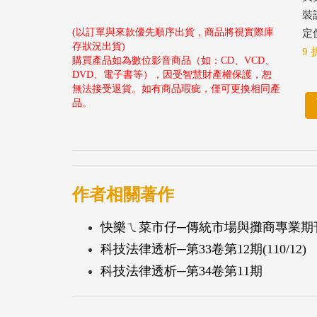
裝
(以訂單與來款優先順序出貨，商品將視實際庫
定價
存狀況出貨)
9 
購買產品如為數位影音商品（如：CD、VCD、
DVD、電子書等），因受智慧財產權保護，恕
無法接受退貨。如有商品瑕疵，僅可更換相同產
品。
作者相關著作
快樂ㄟ菜市仔─傳統市場與攤商專業期刊第9
科技法律透析─第33卷第12期(110/12)
科技法律透析─第34卷第11期