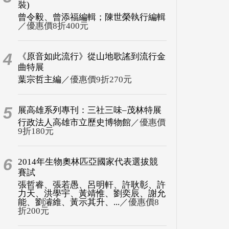
裝)
曾令毅、曾添福編輯；陳世榮執行編輯
／優惠價8折400元
4
《原音如此流行》從山地歌謠到流行金
曲特展
葉宗哲主編
／優惠價9折270元
5
展高雄系列專刊：三社三味–茂林特展
行政法人高雄市立歷史博物館
／優惠價
9折180元
6
2014年生物奧林匹亞國家代表選拔競
賽試
張哲睿、張若愚、呂明軒、許耿彰、許
力天、洪學宇、黃靖惟、劉奕辰、謝允
能、劉濬維、黃示其升、...
／優惠價8
折200元