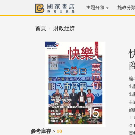
主題分類
施政分
首頁
財政經濟
編
出
出版
主
施
ＩＳ
ＧＰ
參考庫存 >
10
頁