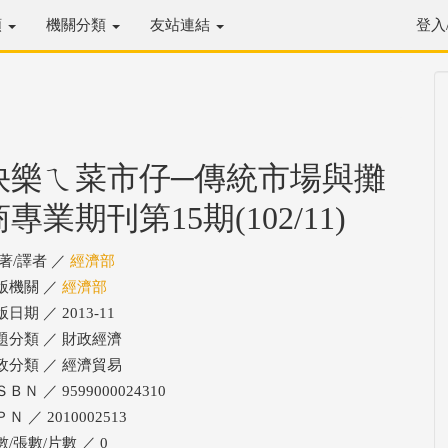
類
機關分類
友站連結
登入
快樂ㄟ菜市仔─傳統市場與攤
商專業期刊第15期(102/11)
/著/譯者 ／
經濟部
版機關 ／
經濟部
日期 ／ 2013-11
題分類 ／ 財政經濟
政分類 ／ 經濟貿易
ＢＮ ／ 9599000024310
Ｎ ／ 2010002513
數/張數/片數 ／ 0