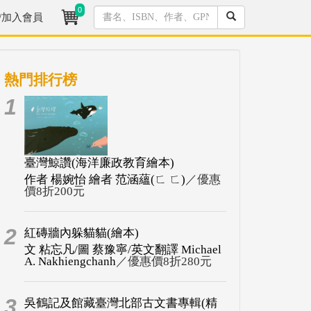
0
/加入會員
熱門排行榜
1
臺灣鯨讚(海洋廉政教育繪本)
作者 楊婉怡 繪者 范涵蘊(ㄈ ㄈ)
／優惠
價8折200元
2
紅磚牆內躲貓貓(繪本)
文 粘忘凡/圖 蔡豫寧/英文翻譯 Michael
A. Nakhiengchanh
／優惠價8折280元
3
吳鶴記及館藏臺灣北部古文書專輯(精