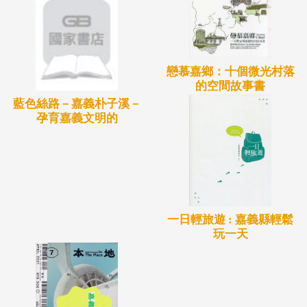
戀慕嘉鄉：十個微光村落
的空間故事書
藍色絲路－嘉義朴子溪－
孕育嘉義文明的
一日輕旅遊 : 嘉義縣輕鬆
玩一天