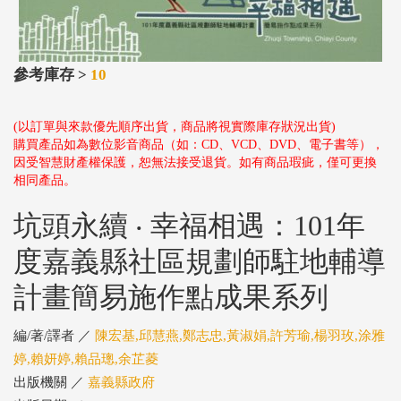
參考庫存 >
10
(以訂單與來款優先順序出貨，商品將視實際庫存狀況出貨)
購買產品如為數位影音商品（如：CD、VCD、DVD、電子書等），
因受智慧財產權保護，恕無法接受退貨。如有商品瑕疵，僅可更換
相同產品。
坑頭永續 ‧ 幸福相遇：101年
度嘉義縣社區規劃師駐地輔導
計畫簡易施作點成果系列
編/著/譯者 ／
陳宏基,邱慧燕,鄭志忠,黃淑娟,許芳瑜,楊羽玫,涂雅
婷,賴妍婷,賴品璁,余芷菱
出版機關 ／
嘉義縣政府