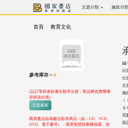
主題分類
施政分
首頁
教育文化
編
出
參考庫存 =
6
出版
主
(以訂單與來款優先順序出貨，商品將視實際庫
施
存狀況出貨)
ＩＳ
主題書展
ＧＰ
頁
購買產品如為數位影音商品（如：CD、VCD、
裝
DVD、電子書等），因受智慧財產權保護，恕