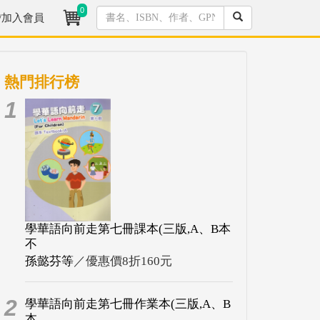
0
/加入會員
熱門排行榜
1
學華語向前走第七冊課本(三版,A、B本
不
孫懿芬等
／優惠價8折160元
2
學華語向前走第七冊作業本(三版,A、B
本