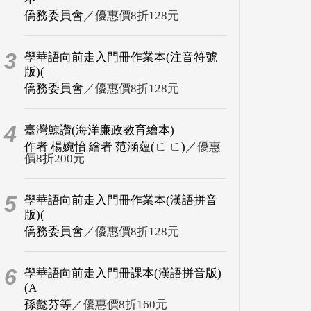
僑務委員會
／優惠價8折128元
3
學華語向前走入門冊作業本(注音符號
版)(
僑務委員會
／優惠價8折128元
4
臺灣鯨讚(海洋廉政教育繪本)
作者 楊婉怡 繪者 范涵蘊(ㄈ ㄈ)
／優惠
價8折200元
5
學華語向前走入門冊作業本(漢語拼音
版)(
僑務委員會
／優惠價8折128元
6
學華語向前走入門冊課本(漢語拼音版)
(A
孫懿芬等
／優惠價8折160元