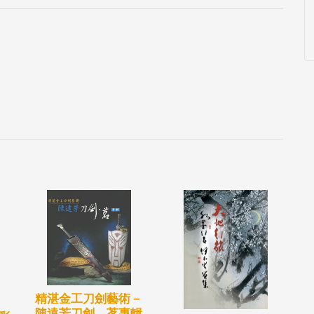
精湛金工刀劍藝術－
陳遠芳刀劍．茗專輯