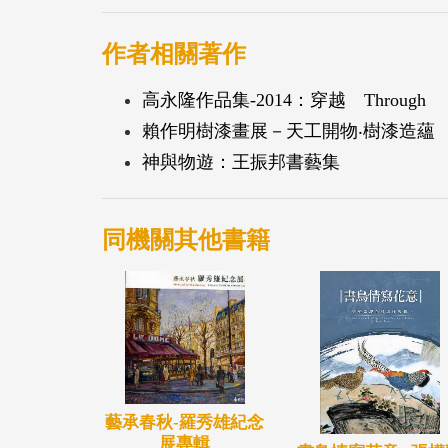
作者相關著作
高永隆作品集-2014：穿越 Through
賴作明樹漆畫展－天工開物‧樹漆造蘊
神與物遊：王振邦書藝集
同機關其他書籍
藝承春秋-羅秀雄紀念
展專輯