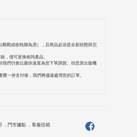
以郵戳或收執聯為憑），且商品必須是全新狀態與完
瑕疵，僅可更換相同產品。
但我們仍會以最快速度為您下單調貨。但恐原出版機
與運費一併支付後，我們將儘速處理您的訂單。
明
．
門市據點
．
客服信箱