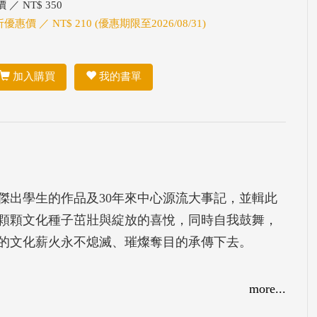
 ／ NT$ 350
折優惠價 ／ NT$ 210 (優惠期限至2026/08/31)
加入購買
我的書單
傑出學生的作品及30年來中心源流大事記，並輯此
顆顆文化種子茁壯與綻放的喜悅，同時自我鼓舞，
的文化薪火永不熄滅、璀燦奪目的承傳下去。
more...