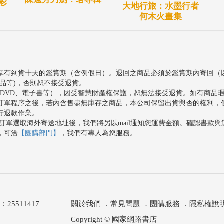
彩
大地行旅：水墨行者
何木火畫集
享有到貨十天的鑑賞期（含例假日）。退回之商品必須於鑑賞期內寄回（
品等)，否則恕不接受退貨。
、DVD、電子書等），因受智慧財產權保護，恕無法接受退貨。如有商品
訂單程序之後，若內含售盡無庫存之商品，本公司保留出貨與否的權利，
行退款作業。
訂單選取海外寄送地址後，我們將另以mail通知您運費金額。確認書款
，可洽
【團購部門】
，我們有專人為您服務。
511417
關於我們
．
常見問題
．
團購服務
．
隱私權說
Copyright © 國家網路書店