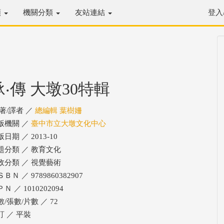
類
機關分類
友站連結
登入
承‧傳 大墩30特輯
/著/譯者 ／
總編輯 葉樹姍
版機關 ／
臺中市立大墩文化中心
日期 ／ 2013-10
題分類 ／ 教育文化
政分類 ／ 視覺藝術
ＢＮ ／ 9789860382907
Ｎ ／ 1010202094
數/張數/片數 ／ 72
訂 ／ 平裝