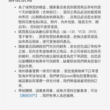
為了保障您的權益，國家書店會員所購買商品享有到貨
十天的鑑賞期（含例假日）。退回之商品必須於鑑賞期
內寄回（以郵戳或收執聯為憑），且商品必須是全新狀
態與完整包裝(商品、附件、內外包裝、隨貨文件、贈
品等)，否則恕不接受退貨。
購買產品如為數位影音商品（如：CD、VCD、DVD、
電子書等），因受智慧財產權保護，恕無法接受退貨。
如有商品瑕疵，僅可更換相同產品。
國家書店因網路與門市共同銷售，若在您完成訂單程序
之後，若內含售盡無庫存之商品，本公司保留出貨與否
的權利，但我們仍會以最快速度為您下單調貨。但恐原
出版機關亦無庫存可供銷售，缺書部份我們將為您進行
退款作業。
海外購書運費一律另行報價 ，當您進購物車下訂單選
取海外寄送地址後，我們將另以mail通知您運費金額。
確認書款與運費一併支付後，我們將儘速處理您的訂
單。
學校團體、讀書會用書，或每月需特定數量者，可洽
【團購部門】
，我們有專人為您服務。