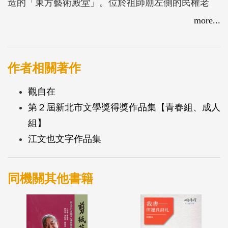
造的「東方藝術殿堂」。位於祖師廟左側的民權老
街，曾以經營藍染布店、茶葉，成為當時最熱鬧的街
more...
區，至今仍為臺灣最長的一條老街。除了人文歷史之
外，三峽還有許多適合徒步的景點，從鳶山步道遠
眺，或是順著大豹溪探尋瀑布秘境，在五寮溪品茗、
作者相關著作
嘗綠竹筍，夏日黃昏還可探訪螢火蟲的芳蹤，而在三
觀自在
峽溪旁的三峽虹橋，更是臺灣少數僅存的拱橋，常是
第２屆新北市文學獎得獎作品集【青春組、成人
詩人、畫家筆下創作的題材。
組】
江文也文字作品集
同機關其他書籍