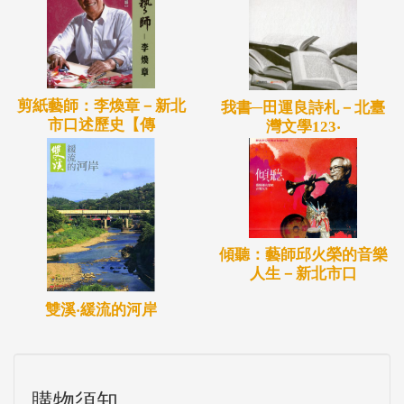
剪紙藝師：李煥章－新北
我書─田運良詩札－北臺
市口述歷史【傳
灣文學123‧
傾聽：藝師邱火榮的音樂
人生－新北市口
雙溪‧緩流的河岸
購物須知