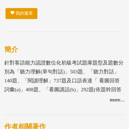
我的書單
簡介
針對客語能力認證數位化初級考試題庫題型及題數分
別為「聽力理解(單句對話)」503題、「聽力對話」
140題、「閱讀理解」737題及口語表達「 看圖回答
詞彙(a)」488題、「看圖講話(b)」292題(依題幹回答
問題)、「看圖說話」16題及「華語轉客語」399題，
more...
等7種題型，並於書末附一套模擬考試題，供考生操
作練習。
作者相關著作