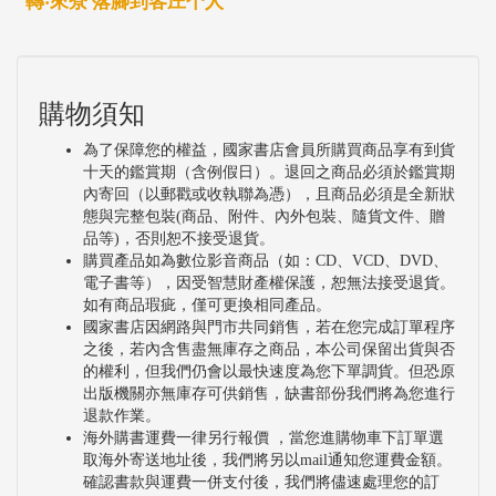
轉‧來尞 落腳到客庄个人
購物須知
為了保障您的權益，國家書店會員所購買商品享有到貨
十天的鑑賞期（含例假日）。退回之商品必須於鑑賞期
內寄回（以郵戳或收執聯為憑），且商品必須是全新狀
態與完整包裝(商品、附件、內外包裝、隨貨文件、贈
品等)，否則恕不接受退貨。
購買產品如為數位影音商品（如：CD、VCD、DVD、
電子書等），因受智慧財產權保護，恕無法接受退貨。
如有商品瑕疵，僅可更換相同產品。
國家書店因網路與門市共同銷售，若在您完成訂單程序
之後，若內含售盡無庫存之商品，本公司保留出貨與否
的權利，但我們仍會以最快速度為您下單調貨。但恐原
出版機關亦無庫存可供銷售，缺書部份我們將為您進行
退款作業。
海外購書運費一律另行報價 ，當您進購物車下訂單選
取海外寄送地址後，我們將另以mail通知您運費金額。
確認書款與運費一併支付後，我們將儘速處理您的訂