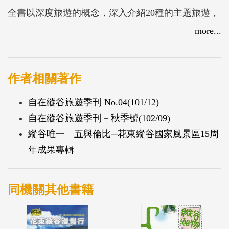
全書以深度旅遊的概念，深入介紹20種的主題旅遊，
包括在地產業、逐夢故事、族群文化、自然生態、歷
more...
史漫遊等，每一個景點都像是閃閃發亮的珍珠散落在
花東縱谷這片無垠大地，希望藉由這本書，讓每一位
到訪的旅人，都能串起屬於自己與家人或親朋好友們
作者相關著作
的一串串如珍珠般珍貴的回憶，也吸引更多遊客認識
自在縱谷旅遊季刊 No.04(101/12)
縱谷，進而愛上縱谷。
自在縱谷旅遊季刊－秋季號(102/09)
縱谷唯一 五與倫比─花東縱谷國家風景區15周
年成果專輯
同機關其他書籍