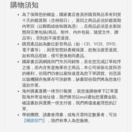
購物須知
為了保障您的權益，國家書店會員所購買商品享有到貨
十天的鑑賞期（含例假日）。退回之商品必須於鑑賞期
內寄回（以郵戳或收執聯為憑），且商品必須是全新狀
態與完整包裝(商品、附件、內外包裝、隨貨文件、贈
品等)，否則恕不接受退貨。
購買產品如為數位影音商品（如：CD、VCD、DVD、
電子書等），因受智慧財產權保護，恕無法接受退貨。
如有商品瑕疵，僅可更換相同產品。
國家書店因網路與門市共同銷售，若在您完成訂單程序
之後，若內含售盡無庫存之商品，本公司保留出貨與否
的權利，但我們仍會以最快速度為您下單調貨。但恐原
出版機關亦無庫存可供銷售，缺書部份我們將為您進行
退款作業。
海外購書運費一律另行報價 ，當您進購物車下訂單選
取海外寄送地址後，我們將另以mail通知您運費金額。
確認書款與運費一併支付後，我們將儘速處理您的訂
單。
學校團體、讀書會用書，或每月需特定數量者，可洽
【團購部門】
，我們有專人為您服務。