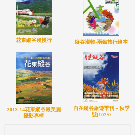
花東縱谷漫慢行
縱谷潮物-兩鐵旅行繪本
自在縱谷旅遊季刊－秋季
2013-14花東縱谷最美麗
號(102/0
攝影專輯