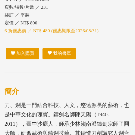
頁數/張數/片數 ／ 231
裝訂 ／ 平裝
定價 ／ NT$ 800
6 折優惠價 ／ NT$ 480 (優惠期限至2026/08/31)
加入購買
我的書單
簡介
刀、劍是一門結合科技、人文，悠遠源長的藝術，也
是中華文化的瑰寶。鑄劍名師陳天陽（1940-
2011），臺中沙鹿人，師承少林嶺南派鑄劍宗師了圓
大師，研習武術與鑄劍技藝。其鑄造刀劍講究人劍合