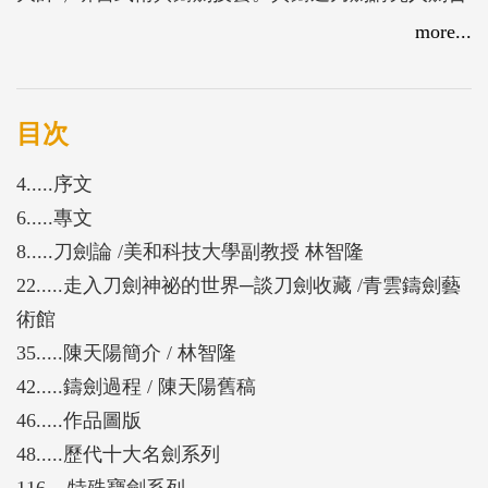
一，重視習武修身，著重歷史考證。曾依古傳劍譜手
more...
工鑄劍，以「伏魔七星劍」、「戚家刀」榮獲行政院
民族工藝獎；其後創作續獲文建會傳統工藝獎鑄劍金
工類獎項等，作品深富藝術與歷史價值，為臺灣刀劍
目次
藝術先輩，嶺南鑄劍派重要傳人。
4.....序文
本館為發揚刀劍傳統工藝與藝術人文精神，特別策劃
6.....專文
本展，展出陳天陽鑄造刀劍40組件，並出版本展覽圖
8.....刀劍論 /美和科技大學副教授 林智隆
錄，期望帶領觀眾藉由精湛的傳統工藝之美，體會先
22.....走入刀劍神祕的世界─談刀劍收藏 /青雲鑄劍藝
人的劍爐歲月，傳承內外雙修、源遠流長的刀劍精
術館
神。
35.....陳天陽簡介 / 林智隆
42.....鑄劍過程 / 陳天陽舊稿
46.....作品圖版
48.....歷代十大名劍系列
116....特殊寶劍系列