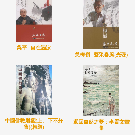
吳平─自在涵泳
吳梅嶺─藝采春風(光碟)
中國佛教雕塑(上、下不分
返回自然之夢：李賢文畫
售)(精裝)
集