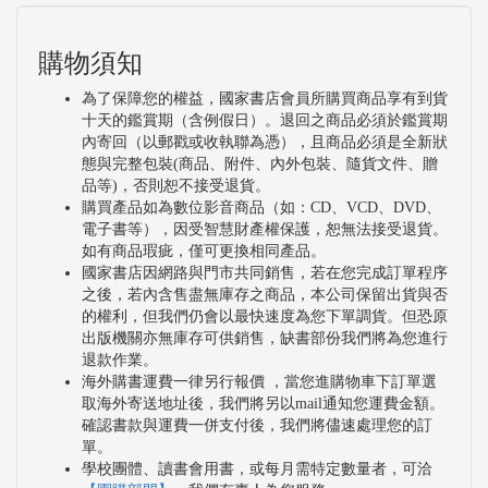
購物須知
為了保障您的權益，國家書店會員所購買商品享有到貨
十天的鑑賞期（含例假日）。退回之商品必須於鑑賞期
內寄回（以郵戳或收執聯為憑），且商品必須是全新狀
態與完整包裝(商品、附件、內外包裝、隨貨文件、贈
品等)，否則恕不接受退貨。
購買產品如為數位影音商品（如：CD、VCD、DVD、
電子書等），因受智慧財產權保護，恕無法接受退貨。
如有商品瑕疵，僅可更換相同產品。
國家書店因網路與門市共同銷售，若在您完成訂單程序
之後，若內含售盡無庫存之商品，本公司保留出貨與否
的權利，但我們仍會以最快速度為您下單調貨。但恐原
出版機關亦無庫存可供銷售，缺書部份我們將為您進行
退款作業。
海外購書運費一律另行報價 ，當您進購物車下訂單選
取海外寄送地址後，我們將另以mail通知您運費金額。
確認書款與運費一併支付後，我們將儘速處理您的訂
單。
學校團體、讀書會用書，或每月需特定數量者，可洽