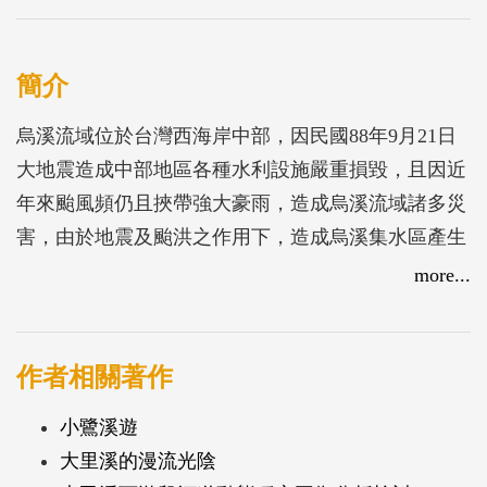
簡介
烏溪流域位於台灣西海岸中部，因民國88年9月21日
大地震造成中部地區各種水利設施嚴重損毀，且因近
年來颱風頻仍且挾帶強大豪雨，造成烏溪流域諸多災
害，由於地震及颱洪之作用下，造成烏溪集水區產生
大量鬆散之砂石，河川輸砂特性因之改變，對於烏溪
more...
河道之穩定必造成極大之影響。本研究主要目的為針
對烏溪本流(北港溪匯流點以下河道)之河床沖淤穩定
情況進行分析，進而提出治理對策供相關單位參考，
作者相關著作
以達到防洪工程減災興利之目標。
小鷺溪遊
大里溪的漫流光陰