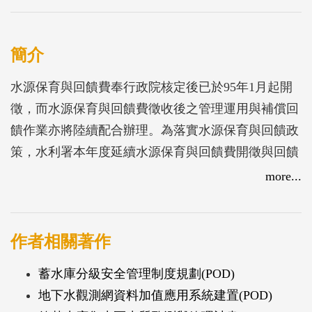
簡介
水源保育與回饋費奉行政院核定後已於95年1月起開
徵，而水源保育與回饋費徵收後之管理運用與補償回
饋作業亦將陸續配合辦理。為落實水源保育與回饋政
策，水利署本年度延續水源保育與回饋費開徵與回饋
作業系統進行擴充更新，進行系統化管理，並與原系
more...
統資料庫整合，以符合水源保育與回饋業務之需求。
本計畫主要工作項目包括：系統擴充、網頁更新、宣
導文宣製作、辦理教育訓練及說明會等，提供水源保
作者相關著作
育與回饋費徵收所需資訊，並提供各保護區水源保育
蓄水庫分級安全管理制度規劃(POD)
與回饋費徵收金額與執行情形之查詢，藉由本系統將
地下水觀測網資料加值應用系統建置(POD)
水源保育與回饋費徵收作業資訊化，節省作業成本，