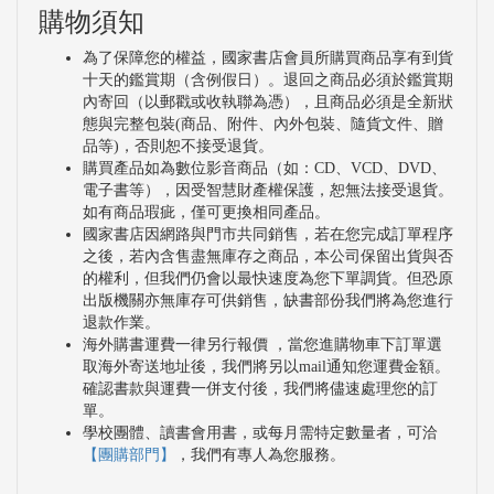
購物須知
為了保障您的權益，國家書店會員所購買商品享有到貨
十天的鑑賞期（含例假日）。退回之商品必須於鑑賞期
內寄回（以郵戳或收執聯為憑），且商品必須是全新狀
態與完整包裝(商品、附件、內外包裝、隨貨文件、贈
品等)，否則恕不接受退貨。
購買產品如為數位影音商品（如：CD、VCD、DVD、
電子書等），因受智慧財產權保護，恕無法接受退貨。
如有商品瑕疵，僅可更換相同產品。
國家書店因網路與門市共同銷售，若在您完成訂單程序
之後，若內含售盡無庫存之商品，本公司保留出貨與否
的權利，但我們仍會以最快速度為您下單調貨。但恐原
出版機關亦無庫存可供銷售，缺書部份我們將為您進行
退款作業。
海外購書運費一律另行報價 ，當您進購物車下訂單選
取海外寄送地址後，我們將另以mail通知您運費金額。
確認書款與運費一併支付後，我們將儘速處理您的訂
單。
學校團體、讀書會用書，或每月需特定數量者，可洽
【團購部門】
，我們有專人為您服務。