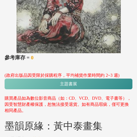
參考庫存 =
0
(政府出版品因受限於採購程序，平均補貨作業時間約 2~3 週)
主題書展
購買產品如為數位影音商品（如：CD、VCD、DVD、電子書等），
因受智慧財產權保護，恕無法接受退貨。如有商品瑕疵，僅可更換
相同產品。
墨韻原緣：黃中泰畫集