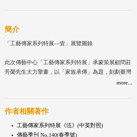
簡介
「工藝傳家系列特展—壹」展覽圖錄
此次傳藝中心「工藝傳家系列特展」承蒙策展顧問莊
芳榮先生大力擎畫，以「家族承傳」為題，刻劃臺灣
的工藝世家既是師徒又是親人的親密聯結，與世代綿
more...
延的親情與榮譽感，為傳統工藝的延續努力留下一條
血脈。 如第一檔展出自第一代演師張壯肇始，歷張
旺、張川、張叫、張德成與張榑國、張智絢七代人的
作者相關著作
承續，儼然就是一部臺灣皮影戲發展縮影的東華皮影
工藝傳家系列特展《伍》(中英對照)
戲團； 在鹿港古鎮世代戮力於木雕技藝的李松林、
傳藝季刊 No.140(春季號)