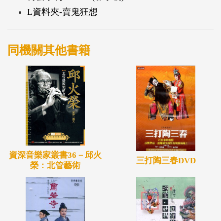
李秉圭父子； 已家傳四代的瑞興錫舖李漢卿及李政
L資料夾-賣鬼狂想
豪、李政忠父子； 於新埔世代經營糊紙業的劉興
星、劉保志父子； 在全臺各地祠宇留下許精美畫作
的府城畫師陳玉峰、陳壽彝父子； 以「阿森頭」及
同機關其他書籍
史艷文戲偶雕刻聞名巧成真徐析森、徐柄垣父子；
曾參與三峽祖師廟重建打石工程的施天福、施弘毅父
子； 鹿港吳敦厚與吳榮鑾、吳榮昌、吳怡德父子的
燈籠製作； 與府城光彩繡莊林玉泉家族。 冀望透過
這九個工藝家族的故事與細膩手路，讓民眾從中見證
到濃到化不開的親情，以及技藝承先啟後的深刻感
念，進而觸引更多感動，讓我們珍視所有、把握當
資深音樂家叢書36－邱火
三打陶三春DVD
榮：北管藝術
下，共同為文化的永續薪傳與創發恪盡一份心力。