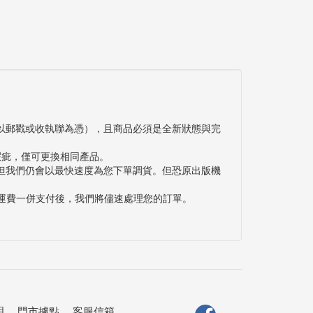
以郵戳或收執聯為憑），且商品必須是全新狀態與完
瑕疵，僅可更換相同產品。
但我們仍會以最快速度為您下單調貨。但恐原出版機
與運費一併支付後，我們將儘速處理您的訂單。
明
．
門市據點
．
客服信箱