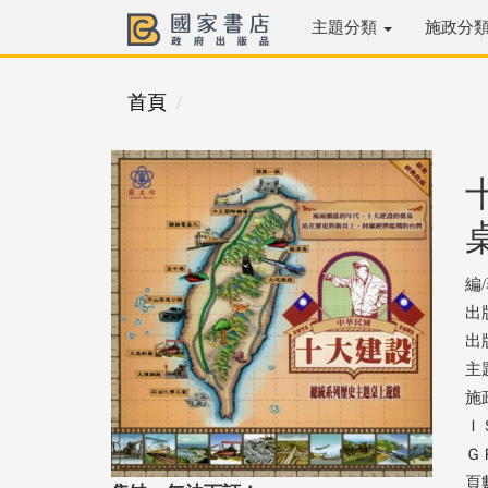
主題分類
施政分
首頁
編
出
出版
主
施
ＩＳ
ＧＰ
頁