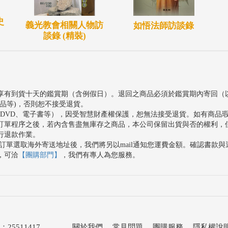
史
義光教會相關人物訪
如悟法師訪談錄
談錄 (精裝)
享有到貨十天的鑑賞期（含例假日）。退回之商品必須於鑑賞期內寄回（
品等)，否則恕不接受退貨。
、DVD、電子書等），因受智慧財產權保護，恕無法接受退貨。如有商品
訂單程序之後，若內含售盡無庫存之商品，本公司保留出貨與否的權利，
行退款作業。
訂單選取海外寄送地址後，我們將另以mail通知您運費金額。確認書款
，可洽
【團購部門】
，我們有專人為您服務。
511417
關於我們
．
常見問題
．
團購服務
．
隱私權說