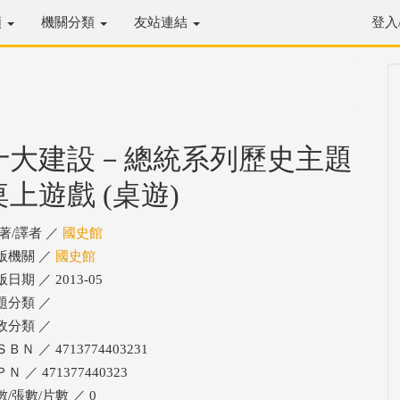
類
機關分類
友站連結
登入
十大建設－總統系列歷史主題
桌上遊戲 (桌遊)
/著/譯者 ／
國史館
版機關 ／
國史館
日期 ／ 2013-05
題分類 ／
政分類 ／
ＢＮ ／ 4713774403231
Ｎ ／ 471377440323
數/張數/片數 ／ 0