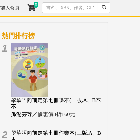
0
/加入會員
熱門排行榜
1
學華語向前走第七冊課本(三版,A、B本
不
孫懿芬等
／優惠價8折160元
2
學華語向前走第七冊作業本(三版,A、B
本