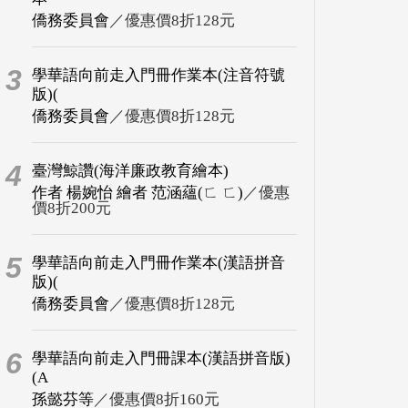
僑務委員會
／優惠價8折128元
3
學華語向前走入門冊作業本(注音符號
版)(
僑務委員會
／優惠價8折128元
4
臺灣鯨讚(海洋廉政教育繪本)
作者 楊婉怡 繪者 范涵蘊(ㄈ ㄈ)
／優惠
價8折200元
5
學華語向前走入門冊作業本(漢語拼音
版)(
僑務委員會
／優惠價8折128元
6
學華語向前走入門冊課本(漢語拼音版)
(A
孫懿芬等
／優惠價8折160元