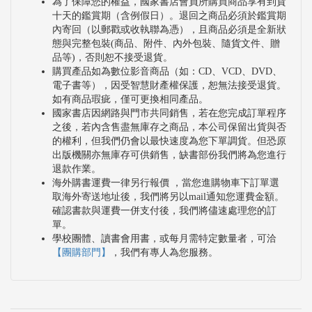
為了保障您的權益，國家書店會員所購買商品享有到貨
十天的鑑賞期（含例假日）。退回之商品必須於鑑賞期
內寄回（以郵戳或收執聯為憑），且商品必須是全新狀
態與完整包裝(商品、附件、內外包裝、隨貨文件、贈
品等)，否則恕不接受退貨。
購買產品如為數位影音商品（如：CD、VCD、DVD、
電子書等），因受智慧財產權保護，恕無法接受退貨。
如有商品瑕疵，僅可更換相同產品。
國家書店因網路與門市共同銷售，若在您完成訂單程序
之後，若內含售盡無庫存之商品，本公司保留出貨與否
的權利，但我們仍會以最快速度為您下單調貨。但恐原
出版機關亦無庫存可供銷售，缺書部份我們將為您進行
退款作業。
海外購書運費一律另行報價 ，當您進購物車下訂單選
取海外寄送地址後，我們將另以mail通知您運費金額。
確認書款與運費一併支付後，我們將儘速處理您的訂
單。
學校團體、讀書會用書，或每月需特定數量者，可洽
【團購部門】
，我們有專人為您服務。