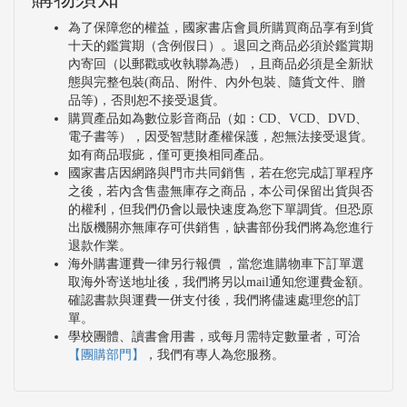
為了保障您的權益，國家書店會員所購買商品享有到貨
十天的鑑賞期（含例假日）。退回之商品必須於鑑賞期
內寄回（以郵戳或收執聯為憑），且商品必須是全新狀
態與完整包裝(商品、附件、內外包裝、隨貨文件、贈
品等)，否則恕不接受退貨。
購買產品如為數位影音商品（如：CD、VCD、DVD、
電子書等），因受智慧財產權保護，恕無法接受退貨。
如有商品瑕疵，僅可更換相同產品。
國家書店因網路與門市共同銷售，若在您完成訂單程序
之後，若內含售盡無庫存之商品，本公司保留出貨與否
的權利，但我們仍會以最快速度為您下單調貨。但恐原
出版機關亦無庫存可供銷售，缺書部份我們將為您進行
退款作業。
海外購書運費一律另行報價 ，當您進購物車下訂單選
取海外寄送地址後，我們將另以mail通知您運費金額。
確認書款與運費一併支付後，我們將儘速處理您的訂
單。
學校團體、讀書會用書，或每月需特定數量者，可洽
【團購部門】
，我們有專人為您服務。