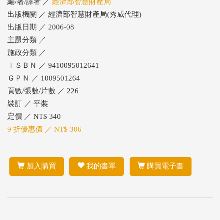
編/著/譯者 ／
經濟部智慧財產局
出版機關 ／ 經濟部智慧財產局(秀威代理)
出版日期 ／ 2006-08
主題分類 ／
施政分類 ／
ＩＳＢＮ ／ 9410095012641
ＧＰＮ ／ 1009501264
頁數/張數/片數 ／ 226
裝訂 ／ 平裝
定價 ／ NT$ 340
9 折優惠價 ／ NT$ 306
加入購買
我的書單
購買電子書