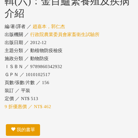
輯(六)：金目鱸繁養殖及疾病
介紹
編/著/譯者 ／
趙嘉本，郭仁杰
出版機關 ／
行政院農業委員會家畜衛生試驗所
出版日期 ／ 2012-12
主題分類 ／ 動植物防疫檢疫
施政分類 ／ 動物防疫
ＩＳＢＮ ／ 9789860342932
ＧＰＮ ／ 1010102517
頁數/張數/片數 ／ 156
裝訂 ／ 平裝
定價 ／ NT$ 513
9 折優惠價 ／ NT$ 462
我的書單