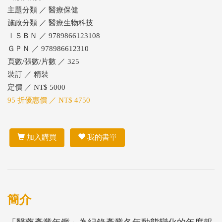
主題分類 ／ 醫療保健
施政分類 ／ 醫療生物科技
ＩＳＢＮ ／ 9789866123108
ＧＰＮ ／ 978986612310
頁數/張數/片數 ／ 325
裝訂 ／ 精裝
定價 ／ NT$ 5000
95 折優惠價 ／ NT$ 4750
加入購買
我的書單
簡介