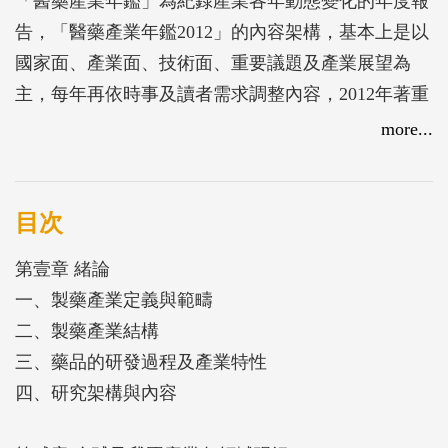
「醫藥產業年鑑」為紀錄產業各年動態變化的年度報
告，「醫藥產業年鑑2012」的內容架構，基本上是以
國家面、產業面、技術面、重要議題及產業展望為
主，每年再依時事及讀者需求調整內容，2012年著重
的時事議題有新興巿場、新藥開發、廠商經營策略及
more...
產業政策等，並邀請各界相關專家執筆，使醫藥產業
年鑑呈現出點線面具足及反應時事的完整面向剖析。
以下簡要說明每篇之重點內容：
目次
全球及我國產業各領域：藉由全球及我國的製藥產業
第壹章 緒論
現況的介紹，讓讀者對製藥產業的整體市場有所了
一、製藥產業定義與範疇
解，進而再就各次產業角度－學名藥、OTC、生技藥
二、製藥產業結構
品、原料藥及中藥產業，探討全球及我國之市場、產
三、藥品的研發過程及產業特性
品、廠商及發展趨勢。
四、研究架構與內容
主要國家：分析主要國家製藥產業現況及產業特色，
所介紹的主要國家包括全球前2大市場－美國及日