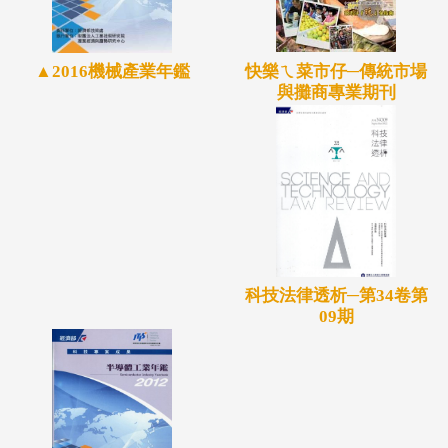
快樂ㄟ菜市仔─傳統市場
▲2016機械產業年鑑
與攤商專業期刊
科技法律透析─第34卷第
09期