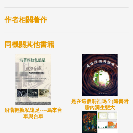
作者相關著作
同機關其他書籍
是在這個洞裡嗎？(隨書附
贈內洞生態大
沿著輕軌私遠足----烏來台
車與台車