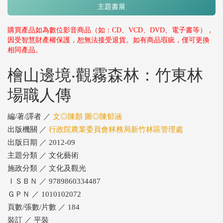
主題書展
購買產品如為數位影音商品（如：CD、VCD、DVD、電子書等），
因受智慧財產權保護，恕無法接受退貨。如有商品瑕疵，僅可更換
相同產品。
檜山邊境‧觀霧森林：竹東林
場職人傳
編/著/譯者 ／
文◎陳顏 圖◎陳郁涵
出版機關 ／
行政院農業委員會林務局新竹林區管理處
出版日期 ／ 2012-09
主題分類 ／ 文化藝術
施政分類 ／ 文化及觀光
ＩＳＢＮ ／ 9789860334487
ＧＰＮ ／ 1010102072
頁數/張數/片數 ／ 184
裝訂 ／ 平裝