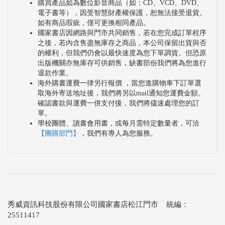
購買產品如為數位影音商品（如：CD、VCD、DVD、
電子書等），因受智慧財產權保護，恕無法接受退貨。
如有商品瑕疵，僅可更換相同產品。
國家書店因網路與門市共同銷售，若在您完成訂單程序
之後，若內含售盡無庫存之商品，本公司保留出貨與否
的權利，但我們仍會以最快速度為您下單調貨。但恐原
出版機關亦無庫存可供銷售，缺書部份我們將為您進行
退款作業。
海外購書運費一律另行報價 ，當您進購物車下訂單選
取海外寄送地址後，我們將另以mail通知您運費金額。
確認書款與運費一併支付後，我們將儘速處理您的訂
單。
學校團體、讀書會用書，或每月需特定數量者，可洽
【團購部門】
，我們有專人為您服務。
秀威資訊科技股份有限公司國家書店松江門市 統編：
25511417