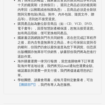
為了保障您的權益，國家書店會員所購買商品享有到貨
十天的鑑賞期（含例假日）。退回之商品必須於鑑賞期
內寄回（以郵戳或收執聯為憑），且商品必須是全新狀
態與完整包裝(商品、附件、內外包裝、隨貨文件、贈
品等)，否則恕不接受退貨。
購買產品如為數位影音商品（如：CD、VCD、DVD、
電子書等），因受智慧財產權保護，恕無法接受退貨。
如有商品瑕疵，僅可更換相同產品。
國家書店因網路與門市共同銷售，若在您完成訂單程序
之後，若內含售盡無庫存之商品，本公司保留出貨與否
的權利，但我們仍會以最快速度為您下單調貨。但恐原
出版機關亦無庫存可供銷售，缺書部份我們將為您進行
退款作業。
海外購書運費一律另行報價 ，當您進購物車下訂單選
取海外寄送地址後，我們將另以mail通知您運費金額。
確認書款與運費一併支付後，我們將儘速處理您的訂
單。
學校團體、讀書會用書，或每月需特定數量者，可洽
【團購部門】
，我們有專人為您服務。