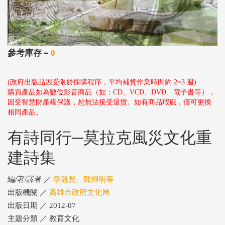
參考庫存 =
0
(政府出版品因受限於採購程序，平均補貨作業時間約 2~3 週)
購買產品如為數位影音商品（如：CD、VCD、DVD、電子書等），
因受智慧財產權保護，恕無法接受退貨。如有商品瑕疵，僅可更換
相同產品。
有詩同行─莫拉克風災文化重
建詩集
編/著/譯者 ／
李魁賢、鄭烱明等
出版機關 ／
高雄市政府文化局
出版日期 ／ 2012-07
主題分類 ／ 教育文化