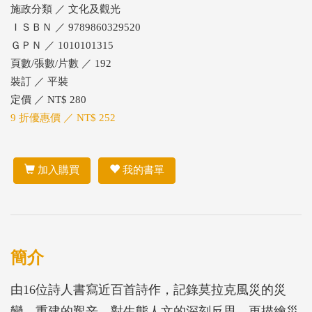
施政分類 ／ 文化及觀光
ＩＳＢＮ ／ 9789860329520
ＧＰＮ ／ 1010101315
頁數/張數/片數 ／ 192
裝訂 ／ 平裝
定價 ／ NT$ 280
9 折優惠價 ／ NT$ 252
加入購買
我的書單
簡介
由16位詩人書寫近百首詩作，記錄莫拉克風災的災
變、重建的艱辛，對生態人文的深刻反思，更描繪災