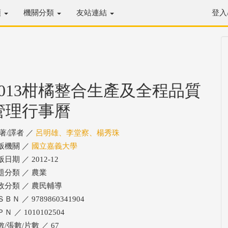
類
機關分類
友站連結
登入
2013柑橘整合生產及全程品質
管理行事曆
/著/譯者 ／
呂明雄、李堂察、楊秀珠
版機關 ／
國立嘉義大學
日期 ／ 2012-12
題分類 ／ 農業
政分類 ／ 農民輔導
ＢＮ ／ 9789860341904
Ｎ ／ 1010102504
數/張數/片數 ／ 67