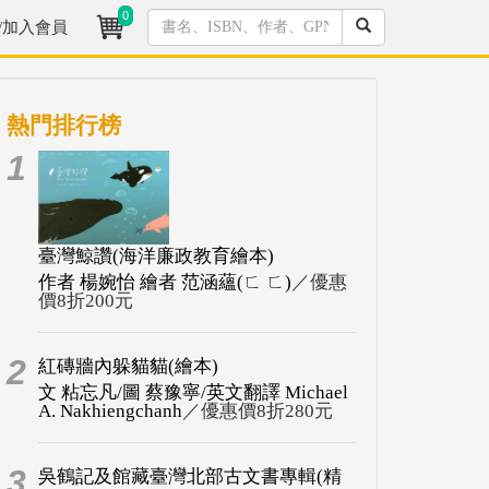
0
/加入會員
熱門排行榜
1
臺灣鯨讚(海洋廉政教育繪本)
作者 楊婉怡 繪者 范涵蘊(ㄈ ㄈ)
／優惠
價8折200元
2
紅磚牆內躲貓貓(繪本)
文 粘忘凡/圖 蔡豫寧/英文翻譯 Michael
A. Nakhiengchanh
／優惠價8折280元
3
吳鶴記及館藏臺灣北部古文書專輯(精