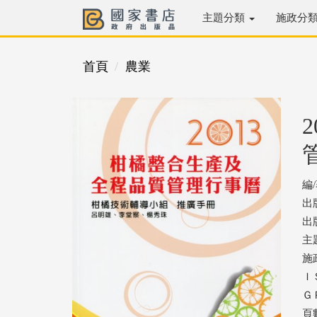
主題分類
施政分
首頁
農業
編
出
出版
主
施
ＩＳ
ＧＰ
頁