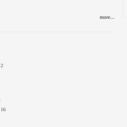
more...
2
2
16