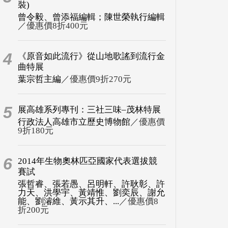
裝)
曾令毅、曾添福編輯；陳世榮執行編輯
／優惠價8折400元
4
《原音如此流行》從山地歌謠到流行金
曲特展
葉宗哲主編
／優惠價9折270元
5
展高雄系列專刊：三社三味–茂林特展
行政法人高雄市立歷史博物館
／優惠價
9折180元
6
2014年生物奧林匹亞國家代表選拔競
賽試
張哲睿、張若愚、呂明軒、許耿彰、許
力天、洪學宇、黃靖惟、劉奕辰、謝允
能、劉濬維、黃示其升、...
／優惠價8
折200元