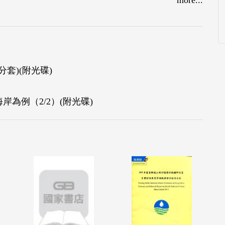
生工程」及民國99年3月辦理「新竹市青草湖重生工
操作檢查)」等。
且庫區上游係屬山谷地形，流域裸露之地層有上新
沖蝕，加以寶山鄉山坡地大面積開挖，汛期易增土
分套)(附光碟)
2年水庫容積僅剩完工時之8.68 %。
線、下游客雅溪防洪減淤，及休閒景觀均與該水庫
為例（2/2）(附光碟)
「青草湖重生實施計畫」針對青草湖水庫因砂率之
喪失防洪功能，原有灌溉渠道進水口及排砂隧道均
功能，水質受污染已呈優養狀態，水庫嚴重淤積致
一流域整體性之檢討，針對青草湖淤積問題，新竹
惟客雅溪上游大型社區開發仍不斷會將土砂帶入客雅
間必須進行清淤。
庫囚砂率，並評估排洪時配合客雅溪排水整治將泥
渠底清淤疏浚量，維持水庫沿岸環境景觀，使地區