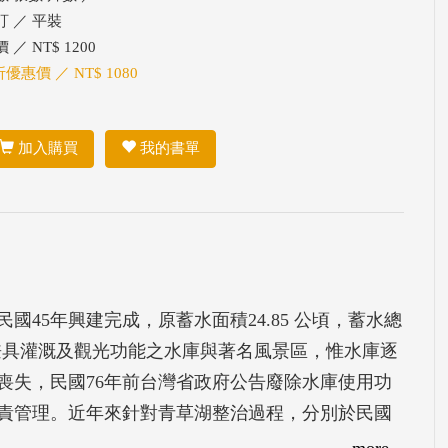
訂 ／ 平裝
 ／ NT$ 1200
折優惠價 ／ NT$ 1080
加入購買
我的書單
45年興建完成，原蓄水面積24.85 公頃，蓄水總
區早期兼具灌溉及觀光功能之水庫與著名風景區，惟水庫逐
喪失，民國76年前台灣省政府公告廢除水庫使用功
責管理。近年來針對青草湖整治過程，分別於民國
重生規劃」、民國96年8月辦理「青草湖重生實施計
more...