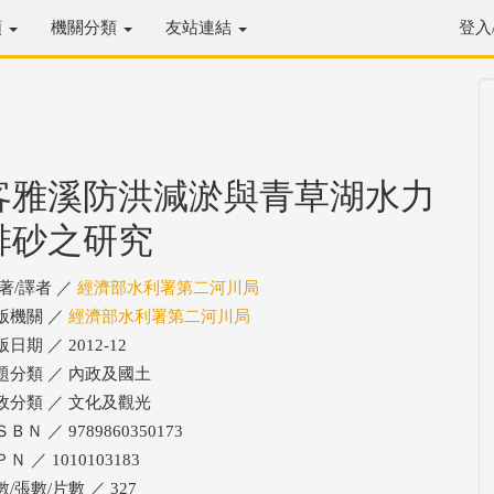
類
機關分類
友站連結
登入
客雅溪防洪減淤與青草湖水力
排砂之研究
/著/譯者 ／
經濟部水利署第二河川局
版機關 ／
經濟部水利署第二河川局
日期 ／ 2012-12
題分類 ／ 內政及國土
政分類 ／ 文化及觀光
ＢＮ ／ 9789860350173
Ｎ ／ 1010103183
/張數/片數 ／ 327