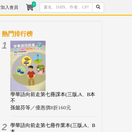
0
/加入會員
熱門排行榜
1
學華語向前走第七冊課本(三版,A、B本
不
孫懿芬等
／優惠價8折160元
2
學華語向前走第七冊作業本(三版,A、B
本