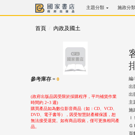
主題分類
施政分
首頁
內政及國土
參考庫存 =
0
編
出
出版
(政府出版品因受限於採購程序，平均補貨作業
主
時間約 2~3 週)
購買產品如為數位影音商品（如：CD、VCD、
施
DVD、電子書等），因受智慧財產權保護，恕
ＩＳ
無法接受退貨。如有商品瑕疵，僅可更換相同產
ＧＰ
品。
頁數