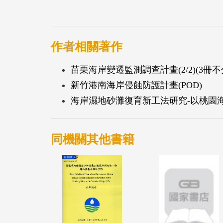
畫」、民國98年9月辦理「新竹市青草湖重
程既有構造物安全評估(溢洪道改善後蓄水前
雖青草湖已喪失其防洪與水資源利用功能，
作者相關著作
世卓蘭層與更新世之沖積層，土質鬆軟易受
苗栗海岸變遷監測調查計畫(2/2)(3冊不
方量流失，加劇庫內庫容銳減，經統計至民國9
新竹港南海岸侵蝕防護計畫(POD)
於防汛期青草湖水力排砂與上游泥砂入流歷
海岸濕地砂灘復育新工法研究-以桃園海岸
泥砂變遷息息相關；故本計畫擬配合新竹市
影響，洪峰削減及延滯出流效應均不明顯，
已被淤泥覆蓋而無法操作，不具取水及排砂
同機關其他書籍
湖面縮小及青草湖歷年改善方案檢討等，作
市政府已於98年度完成青草湖清淤工程，
溪，流入青草湖，致青草湖必須每隔一段時
本次計畫目的係如何利用水力排砂以減緩水
砂排放至河口之效益，以減少庫內及客雅溪