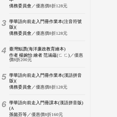
僑務委員會
／優惠價8折128元
3
學華語向前走入門冊作業本(注音符號
版)(
僑務委員會
／優惠價8折128元
4
臺灣鯨讚(海洋廉政教育繪本)
作者 楊婉怡 繪者 范涵蘊(ㄈ ㄈ)
／優惠
價8折200元
5
學華語向前走入門冊作業本(漢語拼音
版)(
僑務委員會
／優惠價8折128元
6
學華語向前走入門冊課本(漢語拼音版)
(A
孫懿芬等
／優惠價8折160元