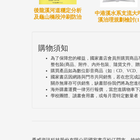
風貌重塑，恢復往日湖光山色景緻，達成增
後龍溪河道穩定分析
中港溪水系支流大
研究範圍包含客雅溪出海口至治理計畫界點
及龜山橋段沖刷防治
溪治理規劃檢討(1
51.31平方公里。青草湖風景特定區計畫
道路外側為邊界，其範圍面積約17.35公頃
購物須知
為了保障您的權益，國家書店會員所購買商品
整包裝(商品、附件、內外包裝、隨貨文件、贈
購買產品如為數位影音商品（如：CD、VCD
國家書店因網路與門市共同銷售，若在您完成
關亦無庫存可供銷售，缺書部份我們將為您進
海外購書運費一律另行報價 ，當您進購物車下
學校團體、讀書會用書，或每月需特定數量者
秀威資訊科技股份有限公司國家書店松江門市 統編：25