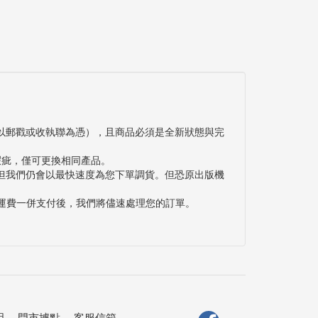
以郵戳或收執聯為憑），且商品必須是全新狀態與完
瑕疵，僅可更換相同產品。
但我們仍會以最快速度為您下單調貨。但恐原出版機
與運費一併支付後，我們將儘速處理您的訂單。
明
．
門市據點
．
客服信箱