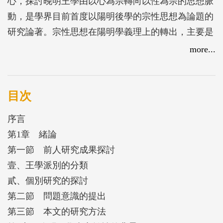
心，探討晚明王學由以心為宗轉向以性為宗的思想脈
動，是學界目前首度以陽明後學的宗性思想為論題的
研究論著。宗性思想在陽明學義理上的轉出，主要是
基於救正末流之弊的意識，運用了部分朱、王學的思
more...
考模式，卻又突破心本、理本的牽扯，走出以性為本
的思想新路。他們突破舊典範所開出的種種創新，引
動了晚明性學思潮的興起，不僅反映出明末清初學術
目次
氛圍的變化，亦為晚明思潮轉變的一個表徵。本文一
序言
方面深入梳理宗性思想的發展脈絡，辨察造成學風轉
第1章 緒論
變的因素；一方面也從其對明末清初性學思潮的引
第一節 前人研究成果探討
動，肯定他們為救朱、王學之偏而找尋思想新出路的
壹、王學派別的分類
努力，以及在不同層面上對於東林、蕺山等學所產生
貳、個別研究的探討
的思想前導作用，將其定位為明末清初學風轉換的思
第二節 問題意識的提出
想銜接軌道之一。
第三節 本文的研究方法