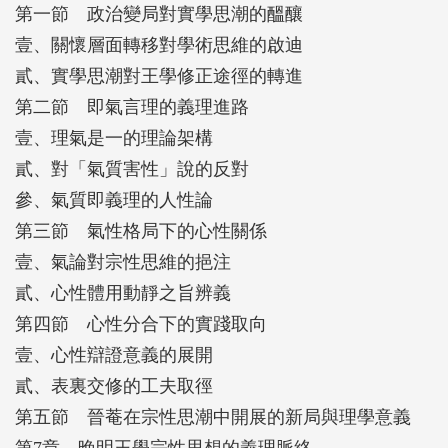
第一節 政治變局對實學思潮的醞釀
壹、關懷層面轉移對學術思維的啟迪
貳、實學思潮對王學修正途徑的轉進
第二節 即氣言理的義理進路
壹、理氣是一的理論架構
貳、對「氣質害性」說的反對
參、氣質即義理的人性論
第三節 氣性格局下的心性關係
壹、氣論對宗性思維的挹注
貳、心性體用動靜之旨辨義
第四節 心性分合下的實踐取向
壹、心性辯證意義的展開
貳、表裏交修的工夫取徑
第五節 晉菴在宗性思潮中開展的新局與理學意義
第7章 晚明王學宗性思想的義理脈絡