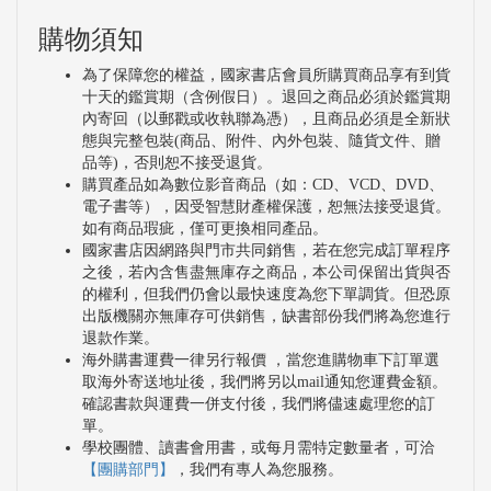
購物須知
為了保障您的權益，國家書店會員所購買商品享有到貨
十天的鑑賞期（含例假日）。退回之商品必須於鑑賞期
內寄回（以郵戳或收執聯為憑），且商品必須是全新狀
態與完整包裝(商品、附件、內外包裝、隨貨文件、贈
品等)，否則恕不接受退貨。
購買產品如為數位影音商品（如：CD、VCD、DVD、
電子書等），因受智慧財產權保護，恕無法接受退貨。
如有商品瑕疵，僅可更換相同產品。
國家書店因網路與門市共同銷售，若在您完成訂單程序
之後，若內含售盡無庫存之商品，本公司保留出貨與否
的權利，但我們仍會以最快速度為您下單調貨。但恐原
出版機關亦無庫存可供銷售，缺書部份我們將為您進行
退款作業。
海外購書運費一律另行報價 ，當您進購物車下訂單選
取海外寄送地址後，我們將另以mail通知您運費金額。
確認書款與運費一併支付後，我們將儘速處理您的訂
單。
學校團體、讀書會用書，或每月需特定數量者，可洽
【團購部門】
，我們有專人為您服務。