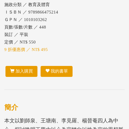
施政分類 ／ 教育及體育
ＩＳＢＮ ／ 9789866475214
ＧＰＮ ／ 1010103262
頁數/張數/片數 ／ 448
裝訂 ／ 平裝
定價 ／ NT$ 550
9 折優惠價 ／ NT$ 495
加入購買
我的書單
簡介
本文以劉師泉、王塘南、李見羅、楊晉菴四人為中