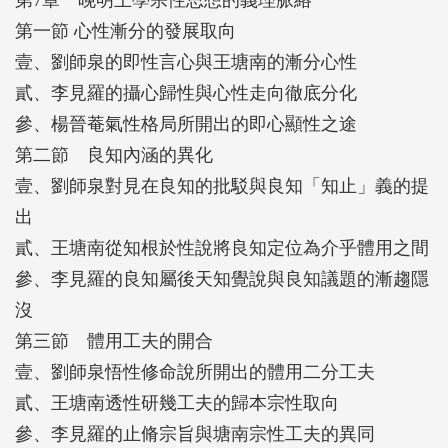
第一節 心性漸分的發展取向
壹、劉師泉的即性言心與王塘南的漸分心性
貳、李見羅的攝心歸性與心性走向徹底分化
參、楊晉菴氣性格局所開出的即心顯性之途
第二節 良知內涵的異化
壹、劉師泉對見在良知的批駁與良知「知止」義的提
出
貳、王塘南從知根於性說將良知定位為介乎體用之間
參、李見羅的良知屬後天知覺說與良知議題的漸趨隱
沒
第三節 體用工夫的開合
壹、劉師泉悟性修命說所開出的體用二分工夫
貳、王塘南透性研幾工夫的歸本宗性取向
參、李見羅的止脩宗旨與塘南宗性工夫的異同