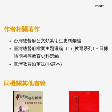
工業講習所至高等商業學校、農林專門學校、高等農
more...
林學校等，讓後人對日據初期由清末學塾轉變為近代
日式公學校教育體制、及實業學校教育內容一清楚脈
絡可尋。
作者相關著作
台灣總督府公文類纂衛生史料彙編
臺灣總督府檔案主題選編（1）教育系列1－日據
時期初等教育史料選編
臺灣教育沿革誌(中譯本)
同機關其他書籍