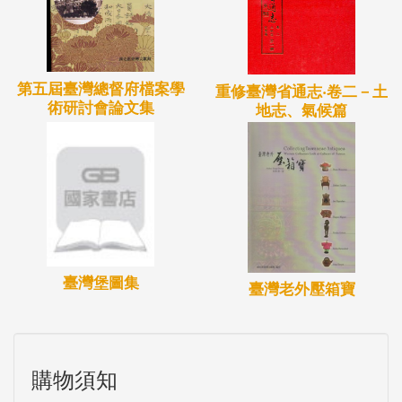
第五屆臺灣總督府檔案學
重修臺灣省通志‧卷二－土
術研討會論文集
地志、氣候篇
臺灣堡圖集
臺灣老外壓箱寶
購物須知