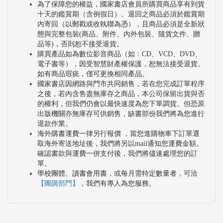
為了保障您的權益，國家書店會員所購買商品享有到貨
十天的鑑賞期（含例假日）。退回之商品必須於鑑賞期
內寄回（以郵戳或收執聯為憑），且商品必須是全新狀
態與完整包裝(商品、附件、內外包裝、隨貨文件、贈
品等)，否則恕不接受退貨。
購買產品如為數位影音商品（如：CD、VCD、DVD、
電子書等），因受智慧財產權保護，恕無法接受退貨。
如有商品瑕疵，僅可更換相同產品。
國家書店因網路與門市共同銷售，若在您完成訂單程序
之後，若內含售盡無庫存之商品，本公司保留出貨與否
的權利，但我們仍會以最快速度為您下單調貨。但恐原
出版機關亦無庫存可供銷售，缺書部份我們將為您進行
退款作業。
海外購書運費一律另行報價 ，當您進購物車下訂單選
取海外寄送地址後，我們將另以mail通知您運費金額。
確認書款與運費一併支付後，我們將儘速處理您的訂
單。
學校團體、讀書會用書，或每月需特定數量者，可洽
【團購部門】
，我們有專人為您服務。