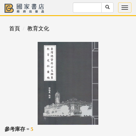
首頁
教育文化
參考庫存 =
5