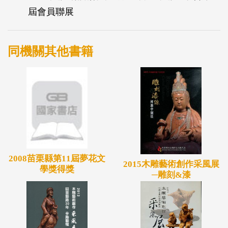
屆會員聯展
同機關其他書籍
2008苗栗縣第11屆夢花文
2015木雕藝術創作采風展
學獎得獎
─雕刻&漆