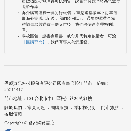
出版機關亦無庫存可供銷售，缺書部份我們將為您進行
退款作業。
海外購書運費一律另行報價 ，當您進購物車下訂單選
取海外寄送地址後，我們將另以mail通知您運費金額。
確認書款與運費一併支付後，我們將儘速處理您的訂
單。
學校團體、讀書會用書，或每月需特定數量者，可洽
【團購部門】
，我們有專人為您服務。
秀威資訊科技股份有限公司國家書店松江門市 統編：
25511417
門市地址：104 台北市中山區松江路209號1樓
關於我們
．
常見問題
．
團購服務
．
隱私權說明
．
門市據點
．
客服信箱
Copyright © 國家網路書店