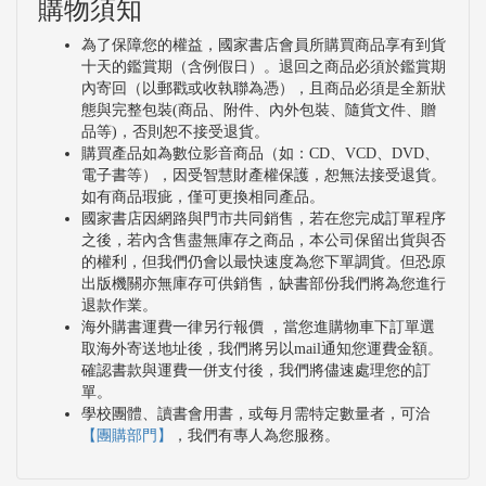
購物須知
為了保障您的權益，國家書店會員所購買商品享有到貨
十天的鑑賞期（含例假日）。退回之商品必須於鑑賞期
內寄回（以郵戳或收執聯為憑），且商品必須是全新狀
態與完整包裝(商品、附件、內外包裝、隨貨文件、贈
品等)，否則恕不接受退貨。
購買產品如為數位影音商品（如：CD、VCD、DVD、
電子書等），因受智慧財產權保護，恕無法接受退貨。
如有商品瑕疵，僅可更換相同產品。
國家書店因網路與門市共同銷售，若在您完成訂單程序
之後，若內含售盡無庫存之商品，本公司保留出貨與否
的權利，但我們仍會以最快速度為您下單調貨。但恐原
出版機關亦無庫存可供銷售，缺書部份我們將為您進行
退款作業。
海外購書運費一律另行報價 ，當您進購物車下訂單選
取海外寄送地址後，我們將另以mail通知您運費金額。
確認書款與運費一併支付後，我們將儘速處理您的訂
單。
學校團體、讀書會用書，或每月需特定數量者，可洽
【團購部門】
，我們有專人為您服務。