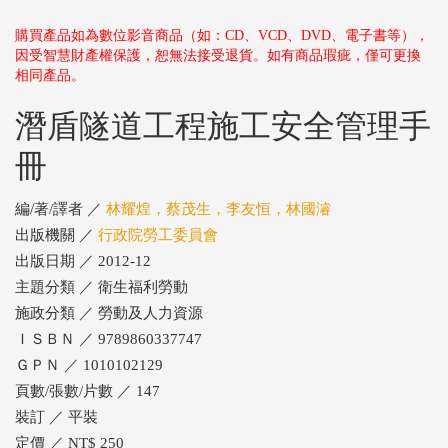
購買產品如為數位影音商品（如：CD、VCD、DVD、電子書等），
因受智慧財產權保護，恕無法接受退貨。如有商品瑕疵，僅可更換
相同產品。
潛盾隧道工程施工安全管理手
冊
編/著/譯者 ／
林耀煌，蔡茂生，李友恒，林國濬
出版機關 ／
行政院勞工委員會
出版日期 ／ 2012-12
主題分類 ／ 衛生福利勞動
施政分類 ／ 勞動及人力資源
ＩＳＢＮ ／ 9789860337747
ＧＰＮ ／ 1010102129
頁數/張數/片數 ／ 147
裝訂 ／ 平裝
定價 ／ NT$ 250