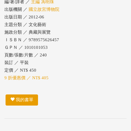
編/著/譯者 ／
主編 馮明珠
出版機關 ／
國立故宮博物院
出版日期 ／ 2012-06
主題分類 ／ 文化藝術
施政分類 ／ 典藏與展覽
ＩＳＢＮ ／ 9789575626457
ＧＰＮ ／ 1010101053
頁數/張數/片數 ／ 240
裝訂 ／ 平裝
定價 ／ NT$ 450
9 折優惠價 ／ NT$ 405
我的書單