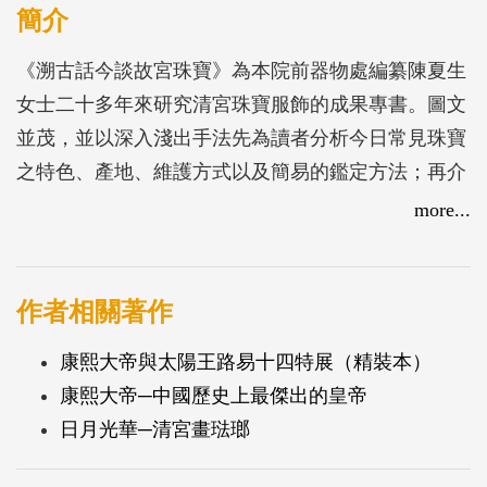
簡介
《溯古話今談故宮珠寶》為本院前器物處編纂陳夏生
女士二十多年來研究清宮珠寶服飾的成果專書。圖文
並茂，並以深入淺出手法先為讀者分析今日常見珠寶
之特色、產地、維護方式以及簡易的鑑定方法；再介
紹國立故宮博物院所藏清宮皇室珠寶，並以現代科學
more...
論證解讀古人吟詠珠寶的詩文，揭開珠寶典故中的奇
聞異趣；最後詮釋傳統服飾制度和珠寶應用的關係與
意義。此外，亦對古代「服色章彩，冕冠垂旒，明倫
作者相關著作
序，示尊貴」等哲理有所說明。它是本兼採東西、貫
康熙大帝與太陽王路易十四特展（精裝本）
穿古今、雅俗共賞的好書。
康熙大帝─中國歷史上最傑出的皇帝
日月光華─清宮畫琺瑯