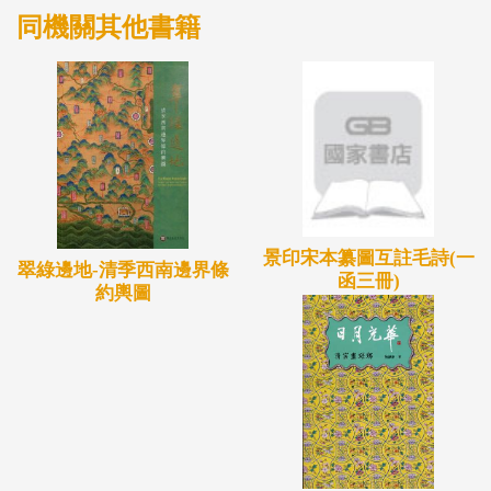
同機關其他書籍
景印宋本纂圖互註毛詩(一
翠綠邊地-清季西南邊界條
函三冊)
約輿圖