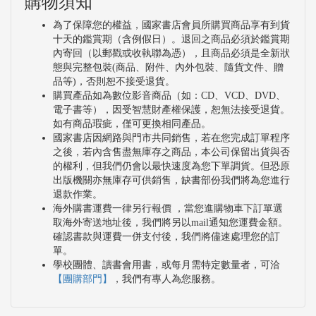
購物須知
為了保障您的權益，國家書店會員所購買商品享有到貨
十天的鑑賞期（含例假日）。退回之商品必須於鑑賞期
內寄回（以郵戳或收執聯為憑），且商品必須是全新狀
態與完整包裝(商品、附件、內外包裝、隨貨文件、贈
品等)，否則恕不接受退貨。
購買產品如為數位影音商品（如：CD、VCD、DVD、
電子書等），因受智慧財產權保護，恕無法接受退貨。
如有商品瑕疵，僅可更換相同產品。
國家書店因網路與門市共同銷售，若在您完成訂單程序
之後，若內含售盡無庫存之商品，本公司保留出貨與否
的權利，但我們仍會以最快速度為您下單調貨。但恐原
出版機關亦無庫存可供銷售，缺書部份我們將為您進行
退款作業。
海外購書運費一律另行報價 ，當您進購物車下訂單選
取海外寄送地址後，我們將另以mail通知您運費金額。
確認書款與運費一併支付後，我們將儘速處理您的訂
單。
學校團體、讀書會用書，或每月需特定數量者，可洽
【團購部門】
，我們有專人為您服務。