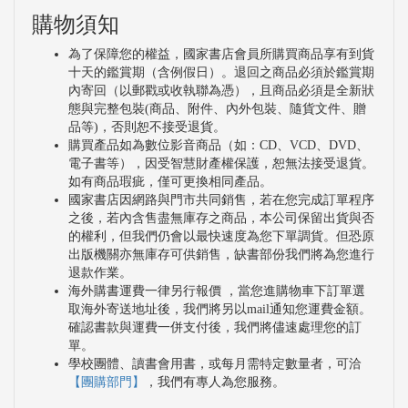
購物須知
為了保障您的權益，國家書店會員所購買商品享有到貨
十天的鑑賞期（含例假日）。退回之商品必須於鑑賞期
內寄回（以郵戳或收執聯為憑），且商品必須是全新狀
態與完整包裝(商品、附件、內外包裝、隨貨文件、贈
品等)，否則恕不接受退貨。
購買產品如為數位影音商品（如：CD、VCD、DVD、
電子書等），因受智慧財產權保護，恕無法接受退貨。
如有商品瑕疵，僅可更換相同產品。
國家書店因網路與門市共同銷售，若在您完成訂單程序
之後，若內含售盡無庫存之商品，本公司保留出貨與否
的權利，但我們仍會以最快速度為您下單調貨。但恐原
出版機關亦無庫存可供銷售，缺書部份我們將為您進行
退款作業。
海外購書運費一律另行報價 ，當您進購物車下訂單選
取海外寄送地址後，我們將另以mail通知您運費金額。
確認書款與運費一併支付後，我們將儘速處理您的訂
單。
學校團體、讀書會用書，或每月需特定數量者，可洽
【團購部門】
，我們有專人為您服務。