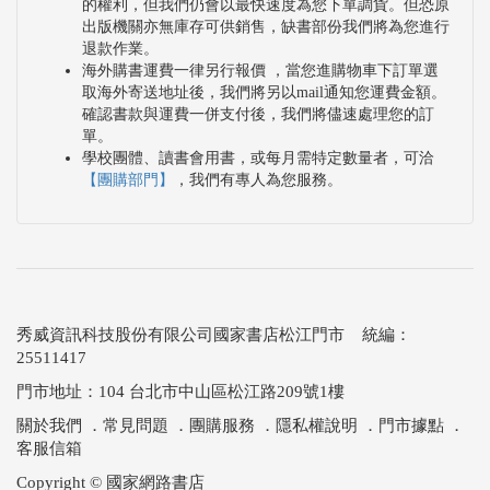
的權利，但我們仍會以最快速度為您下單調貨。但恐原
出版機關亦無庫存可供銷售，缺書部份我們將為您進行
退款作業。
海外購書運費一律另行報價 ，當您進購物車下訂單選
取海外寄送地址後，我們將另以mail通知您運費金額。
確認書款與運費一併支付後，我們將儘速處理您的訂
單。
學校團體、讀書會用書，或每月需特定數量者，可洽
【團購部門】
，我們有專人為您服務。
秀威資訊科技股份有限公司國家書店松江門市 統編：
25511417
門市地址：104 台北市中山區松江路209號1樓
關於我們
．
常見問題
．
團購服務
．
隱私權說明
．
門市據點
．
客服信箱
Copyright © 國家網路書店