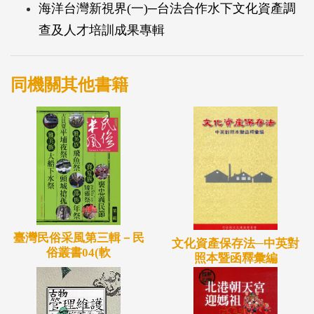
海洋台灣新視界(一)─台法合作水下文化資產調
查及人才培訓成果專輯
同機關其他書籍
臺灣民俗采風第三輯－民
文化資產保存法─中英對
俗叢書04(軟
照本暨函釋彙編