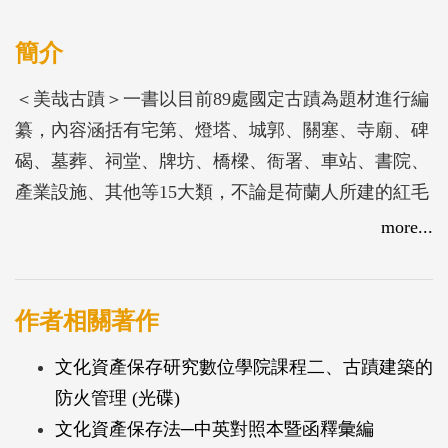
簡介
＜美哉古蹟＞一書以目前89處國定古蹟為題材進行編
纂，內容涵括有宅第、燈塔、城郭、關塞、寺廟、碑
碣、墓葬、祠堂、牌坊、橋樑、衙署、車站、書院、
產業設施、其他等15大類，不論是荷蘭人所建的紅毛
城、漢人所建的龍山寺或是原住民的石板屋，都有完
more...
整介紹。期望藉由＜美哉古蹟＞專輯記錄的出版，再
一次的呈現全國國定古蹟之美，讓更多人都能瞭解文
化資產對國家社會的重要性。
作者相關著作
文化資產保存研究數位學院課程二、古蹟建築的
防火管理 (光碟)
文化資產保存法─中英對照本暨函釋彙編