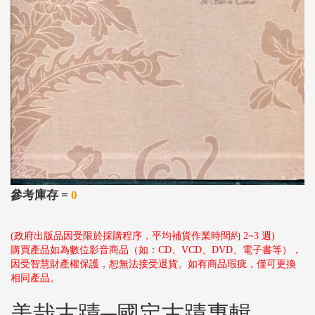
參考庫存 =
0
(政府出版品因受限於採購程序，平均補貨作業時間約 2~3 週)
購買產品如為數位影音商品（如：CD、VCD、DVD、電子書等），
因受智慧財產權保護，恕無法接受退貨。如有商品瑕疵，僅可更換
相同產品。
美哉古蹟─國定古蹟專輯