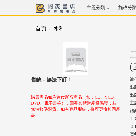
主題分類
施政分
首頁
水利
(
售缺，無法下訂！
編
出
出版
購買產品如為數位影音商品（如：CD、VCD、
主
DVD、電子書等），因受智慧財產權保護，恕
無法接受退貨。如有商品瑕疵，僅可更換相同產
施
品。
ＩＳ
ＧＰ
頁數