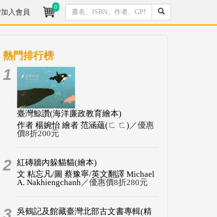
0
/加入會員
熱門排行榜
1
臺灣鯨讚(海洋廉政教育繪本)
作者 楊婉怡 繪者 范涵蘊(ㄈ ㄈ)
／優惠
價8折200元
2
紅磚牆內躲貓貓(繪本)
文 粘忘凡/圖 蔡豫寧/英文翻譯 Michael
A. Nakhiengchanh
／優惠價8折280元
3
吳鶴記及館藏臺灣北部古文書專輯(精