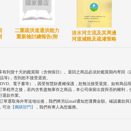
前
二重疏洪道通洪能力
淡水河主流及其周邊
河
重新檢討總報告(附
河道減糙及疏濬策略
享有到貨十天的鑑賞期（含例假日）。退回之商品必須於鑑賞期內寄回（
品等)，否則恕不接受退貨。
、DVD、電子書等），因受智慧財產權保護，恕無法接受退貨。如有商品
訂單程序之後，若內含售盡無庫存之商品，本公司保留出貨與否的權利，
行退款作業。
訂單選取海外寄送地址後，我們將另以mail通知您運費金額。確認書款
，可洽
【團購部門】
，我們有專人為您服務。