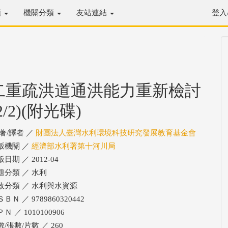
類
機關分類
友站連結
登入
二重疏洪道通洪能力重新檢討
2/2)(附光碟)
/著/譯者 ／
財團法人臺灣水利環境科技研究發展教育基金會
版機關 ／
經濟部水利署第十河川局
日期 ／ 2012-04
題分類 ／ 水利
政分類 ／ 水利與水資源
ＢＮ ／ 9789860320442
Ｎ ／ 1010100906
/張數/片數 ／ 260