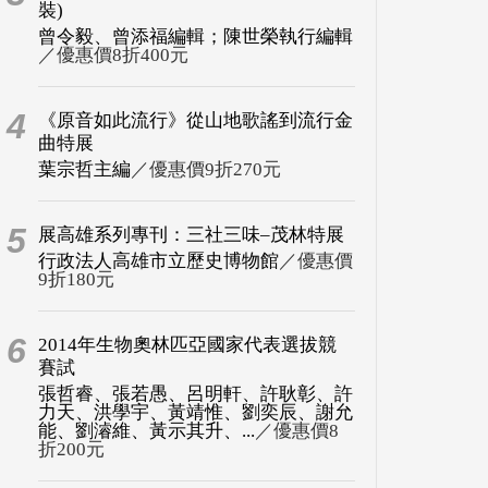
裝)
曾令毅、曾添福編輯；陳世榮執行編輯
／優惠價8折400元
4
《原音如此流行》從山地歌謠到流行金
曲特展
葉宗哲主編
／優惠價9折270元
5
展高雄系列專刊：三社三味–茂林特展
行政法人高雄市立歷史博物館
／優惠價
9折180元
6
2014年生物奧林匹亞國家代表選拔競
賽試
張哲睿、張若愚、呂明軒、許耿彰、許
力天、洪學宇、黃靖惟、劉奕辰、謝允
能、劉濬維、黃示其升、...
／優惠價8
折200元