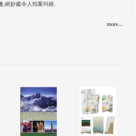
趣,絕妙處令人拍案叫絕.
more...