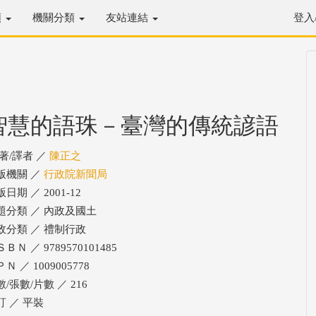
類
機關分類
友站連結
登入
智慧的語珠－臺灣的傳統諺語
/著/譯者 ／
陳正之
版機關 ／
行政院新聞局
日期 ／ 2001-12
題分類 ／ 內政及國土
政分類 ／ 禮制行政
ＢＮ ／ 9789570101485
Ｎ ／ 1009005778
/張數/片數 ／ 216
訂 ／ 平裝