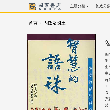
主題分類
施政分
首頁
內政及國土
編
出
出版
主
施
ＩＳ
ＧＰ
頁數
裝