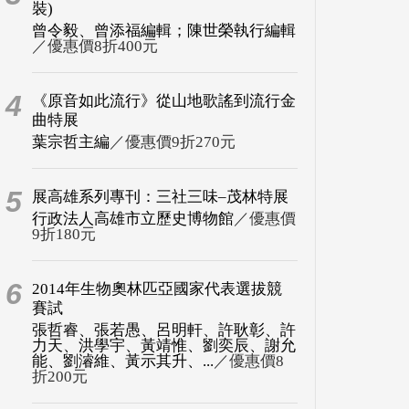
裝)
曾令毅、曾添福編輯；陳世榮執行編輯
／優惠價8折400元
4
《原音如此流行》從山地歌謠到流行金
曲特展
葉宗哲主編
／優惠價9折270元
5
展高雄系列專刊：三社三味–茂林特展
行政法人高雄市立歷史博物館
／優惠價
9折180元
6
2014年生物奧林匹亞國家代表選拔競
賽試
張哲睿、張若愚、呂明軒、許耿彰、許
力天、洪學宇、黃靖惟、劉奕辰、謝允
能、劉濬維、黃示其升、...
／優惠價8
折200元