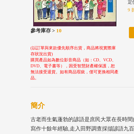
定價
9 
參考庫存 >
10
(以訂單與來款優先順序出貨，商品將視實際庫
存狀況出貨)
購買產品如為數位影音商品（如：CD、VCD、
DVD、電子書等），因受智慧財產權保護，恕
無法接受退貨。如有商品瑕疵，僅可更換相同產
品。
簡介
古老而生氣蓬勃的諺語是庶民大眾在長時間
寫作十餘年經驗,走入田野調查採擷諺語九百句