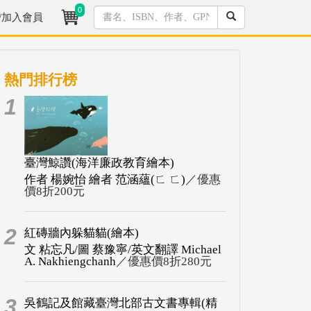
0
/加入會員
熱門排行榜
1
臺灣鯨讚(海洋廉政教育繪本)
作者 楊婉怡 繪者 范涵蘊(ㄈ ㄈ)
／優惠
價8折200元
2
紅磚牆內躲貓貓(繪本)
文 粘忘凡/圖 蔡豫寧/英文翻譯 Michael
A. Nakhiengchanh
／優惠價8折280元
3
吳鶴記及館藏臺灣北部古文書專輯(精