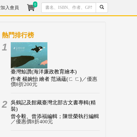
0
/加入會員
熱門排行榜
1
臺灣鯨讚(海洋廉政教育繪本)
作者 楊婉怡 繪者 范涵蘊(ㄈ ㄈ)
／優惠
價8折200元
2
吳鶴記及館藏臺灣北部古文書專輯(精
裝)
曾令毅、曾添福編輯；陳世榮執行編輯
／優惠價8折400元