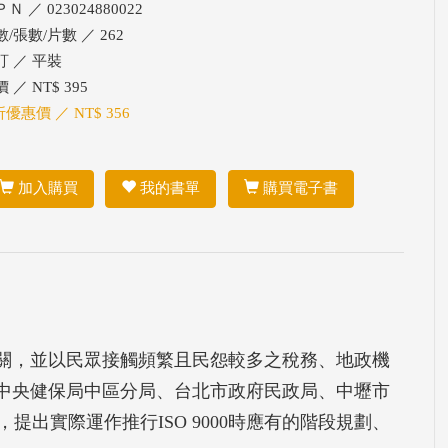
Ｎ ／ 023024880022
/張數/片數 ／ 262
訂 ／ 平裝
 ／ NT$ 395
折優惠價 ／ NT$ 356
加入購買
我的書單
購買電子書
政機關，並以民眾接觸頻繁且民怨較多之稅務、地政機
局、中央健保局中區分局、台北市政府民政局、中壢市
出實際運作推行ISO 9000時應有的階段規劃、