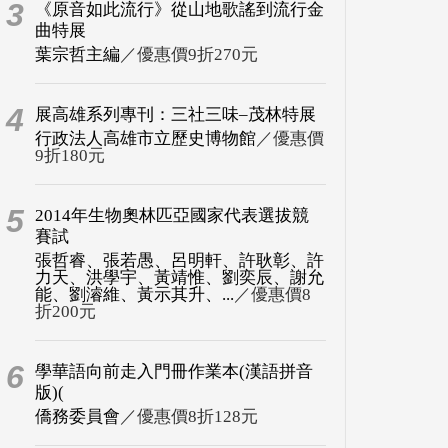
3
《原音如此流行》從山地歌謠到流行金
曲特展
葉宗哲主編
／優惠價9折270元
4
展高雄系列專刊：三社三味–茂林特展
行政法人高雄市立歷史博物館
／優惠價
9折180元
5
2014年生物奧林匹亞國家代表選拔競
賽試
張哲睿、張若愚、呂明軒、許耿彰、許
力天、洪學宇、黃靖惟、劉奕辰、謝允
能、劉濬維、黃示其升、...
／優惠價8
折200元
6
學華語向前走入門冊作業本(漢語拼音
版)(
僑務委員會
／優惠價8折128元