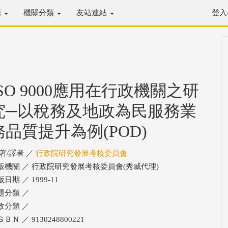
類
機關分類
友站連結
登入
ISO 9000應用在行政機關之研
究─以稅務及地政為民服務業
務品質提升為例(POD)
/著/譯者 ／
行政院研究發展考核委員會
版機關 ／ 行政院研究發展考核委員會(秀威代理)
日期 ／ 1999-11
題分類 ／
政分類 ／
ＢＮ ／ 9130248800221