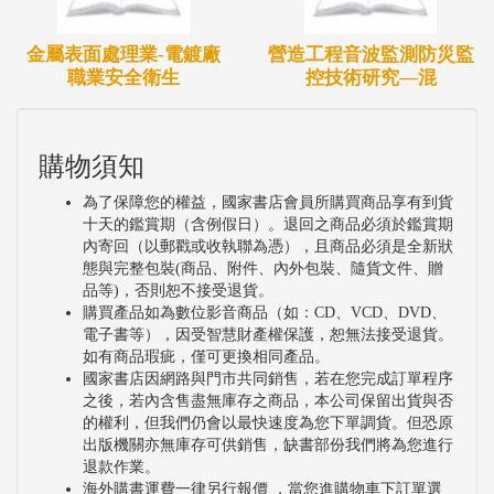
金屬表面處理業-電鍍廠
營造工程音波監測防災監
職業安全衛生
控技術研究—混
購物須知
為了保障您的權益，國家書店會員所購買商品享有到貨
十天的鑑賞期（含例假日）。退回之商品必須於鑑賞期
內寄回（以郵戳或收執聯為憑），且商品必須是全新狀
態與完整包裝(商品、附件、內外包裝、隨貨文件、贈
品等)，否則恕不接受退貨。
購買產品如為數位影音商品（如：CD、VCD、DVD、
電子書等），因受智慧財產權保護，恕無法接受退貨。
如有商品瑕疵，僅可更換相同產品。
國家書店因網路與門市共同銷售，若在您完成訂單程序
之後，若內含售盡無庫存之商品，本公司保留出貨與否
的權利，但我們仍會以最快速度為您下單調貨。但恐原
出版機關亦無庫存可供銷售，缺書部份我們將為您進行
退款作業。
海外購書運費一律另行報價 ，當您進購物車下訂單選