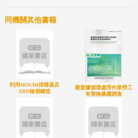
有機蒸氣後，該空間即可能呈現缺氧狀態，如突然以
大量空氣進入，即可能暗火轉變為明火，引爆PU泡
同機關其他書籍
綿分解出的可燃性氣體，產生爆燃現象。瞭解PU泡
綿材料之特性後，針對其特性與與爆燃機制訂定火災
爆炸預防指引或緊急應變方式，提供相關產品製造業
者作為參考。
利用MOUDI採樣器及
廢塑膠循環處理作業勞工
XRD檢測鑄造
有害物暴露調查