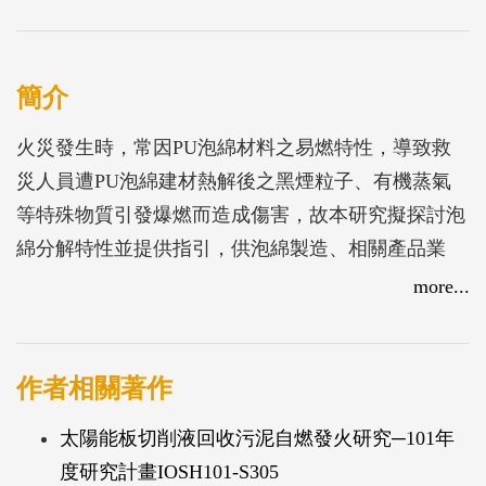
簡介
火災發生時，常因PU泡綿材料之易燃特性，導致救
災人員遭PU泡綿建材熱解後之黑煙粒子、有機蒸氣
等特殊物質引發爆燃而造成傷害，故本研究擬探討泡
綿分解特性並提供指引，供泡綿製造、相關產品業
者、消防及安全衛生等相關人員作為預防火災爆炸之
more...
參考。
本研究以微分掃描熱卡計(DSC) 分析泡綿分解溫度及
燃燒熱量並將泡綿加熱分解至黑煙狀態後，使用活性
作者相關著作
碳管採集並以氣相層析質譜儀(GC-Mass)分析，進行
太陽能板切削液回收污泥自燃發火研究─101年
泡綿之氣相分析之探討。
度研究計畫IOSH101-S305
局限空間中PU泡綿會於240 ℃與氧氣反應，分解大量