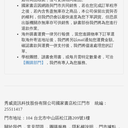
國家書店因網路與門市共同銷售，若在您完成訂單程序
之後，若內含售盡無庫存之商品，本公司保留出貨與否
的權利，但我們仍會以最快速度為您下單調貨。但恐原
出版機關亦無庫存可供銷售，缺書部份我們將為您進行
退款作業。
海外購書運費一律另行報價 ，當您進購物車下訂單選
取海外寄送地址後，我們將另以mail通知您運費金額。
確認書款與運費一併支付後，我們將儘速處理您的訂
單。
學校團體、讀書會用書，或每月需特定數量者，可洽
【團購部門】
，我們有專人為您服務。
秀威資訊科技股份有限公司國家書店松江門市 統編：
25511417
門市地址：104 台北市中山區松江路209號1樓
關於我們
．
常見問題
．
團購服務
．
隱私權說明
．
門市據點
．