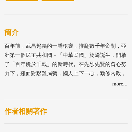
簡介
百年前，武昌起義的一聲槍響，推翻數千年帝制，亞
洲第一個民主共和國－「中華民國」於焉誕生，開啟
了「百年銳於千載」的新時代。在先烈先賢的齊心努
力下，雖面對艱難局勢，國人上下一心，勤修內政，
奮抗外侮，遂能立足國際社會，譜就了一世紀激昂動
more...
人的史詩。
百年間，隨著時代巨輪滾動，國人生活中不可或缺的
食、衣、住、行，逐漸薈萃了中華傳統與西方潮流，
作者相關著作
綻放出新舊調和的鮮活樣貌；加上多元族群風采的融
合，表現更是令人驚艷。