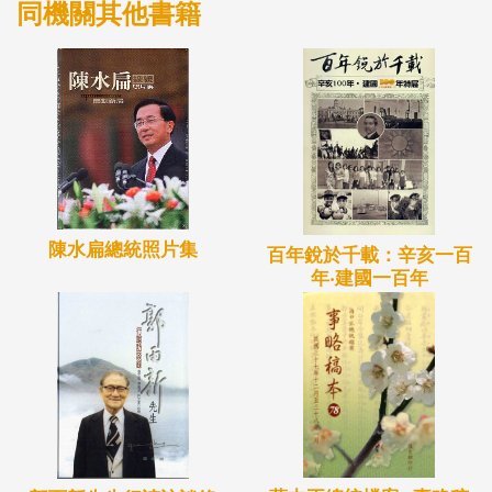
同機關其他書籍
百年後，回眸流衍千年的語言、文字等精神文明與物
質活動，建構了特殊而豐富的文化面貌，不僅是國家
民族珍貴資產，更為世界所共潤同享。絢爛的多元文
化，是鑄造精彩百年的重要基石，更是所有國人的共
同驕傲！
◎總統的禮品
陳水扁總統照片集
百年銳於千載：辛亥一百
著者：王建鈞、蘇芷萱、洪千鶴、胡斐穎、莊巧筑
年‧建國一百年
2011年12月 平360元
中華民國行憲以來歷任總統、副總統在出訪友邦或下
鄉、接見國內外人士時，常會收到賓客或友人精心準
備的禮物，這些禮品即為本館重要的典藏來源。為
此，本館特別規劃了「總統的禮品」展區，分為五大
洲，藉由這些美術或工藝品為國人介紹世界各地不同