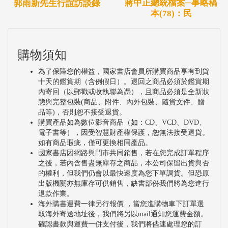
的歷史文化與人文風情。
蔣中正總統檔案─事略稿
郭雨新先生行誼訪談錄
本(78)：民
購物須知
為了保障您的權益，國家書店會員所購買商品享有到貨
十天的鑑賞期（含例假日）。退回之商品必須於鑑賞期
內寄回（以郵戳或收執聯為憑），且商品必須是全新狀
態與完整包裝(商品、附件、內外包裝、隨貨文件、贈
品等)，否則恕不接受退貨。
購買產品如為數位影音商品（如：CD、VCD、DVD、
電子書等），因受智慧財產權保護，恕無法接受退貨。
如有商品瑕疵，僅可更換相同產品。
國家書店因網路與門市共同銷售，若在您完成訂單程序
之後，若內含售盡無庫存之商品，本公司保留出貨與否
的權利，但我們仍會以最快速度為您下單調貨。但恐原
出版機關亦無庫存可供銷售，缺書部份我們將為您進行
退款作業。
海外購書運費一律另行報價 ，當您進購物車下訂單選
取海外寄送地址後，我們將另以mail通知您運費金額。
確認書款與運費一併支付後，我們將儘速處理您的訂