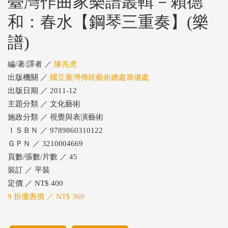
臺灣作曲家樂譜叢輯－賴德
和：春水【鋼琴三重奏】(樂
譜)
編/著/譯者 ／
陳兆虎
出版機關 ／
國立臺灣傳統藝術總處籌備處
出版日期 ／ 2011-12
主題分類 ／ 文化藝術
施政分類 ／ 視覺與表演藝術
ＩＳＢＮ ／ 9789860310122
ＧＰＮ ／ 3210004669
頁數/張數/片數 ／ 45
裝訂 ／ 平裝
定價 ／ NT$ 400
9 折優惠價 ／ NT$ 360