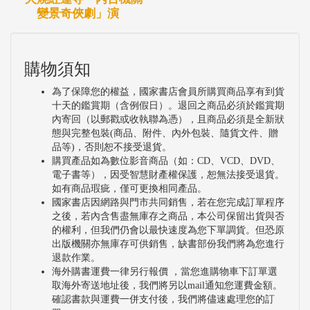
變景奇俠劇」演
購物須知
為了保障您的權益，國家書店會員所購買商品享有到貨
十天的鑑賞期（含例假日）。退回之商品必須於鑑賞期
內寄回（以郵戳或收執聯為憑），且商品必須是全新狀
態與完整包裝(商品、附件、內外包裝、隨貨文件、贈
品等)，否則恕不接受退貨。
購買產品如為數位影音商品（如：CD、VCD、DVD、
電子書等），因受智慧財產權保護，恕無法接受退貨。
如有商品瑕疵，僅可更換相同產品。
國家書店因網路與門市共同銷售，若在您完成訂單程序
之後，若內含售盡無庫存之商品，本公司保留出貨與否
的權利，但我們仍會以最快速度為您下單調貨。但恐原
出版機關亦無庫存可供銷售，缺書部份我們將為您進行
退款作業。
海外購書運費一律另行報價 ，當您進購物車下訂單選
取海外寄送地址後，我們將另以mail通知您運費金額。
確認書款與運費一併支付後，我們將儘速處理您的訂