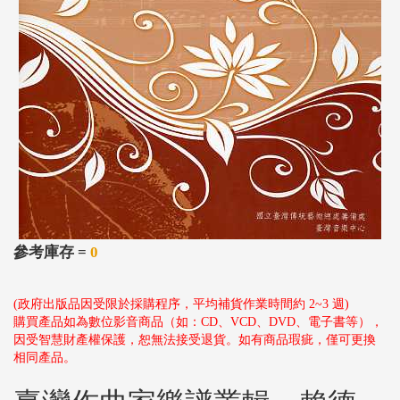
參考庫存 =
0
(政府出版品因受限於採購程序，平均補貨作業時間約 2~3 週)
購買產品如為數位影音商品（如：CD、VCD、DVD、電子書等），
因受智慧財產權保護，恕無法接受退貨。如有商品瑕疵，僅可更換
相同產品。