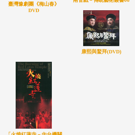
南管戲－傳統藝術叢書06
臺灣豫劇團《梅山春》
DVD
康熙與鰲拜(DVD)
「火燒紅蓮寺－內台機關