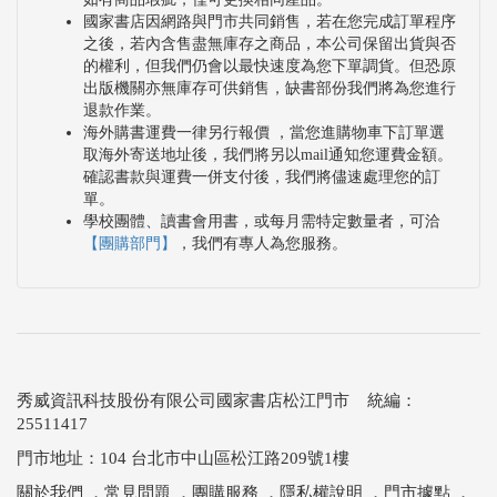
國家書店因網路與門市共同銷售，若在您完成訂單程序
之後，若內含售盡無庫存之商品，本公司保留出貨與否
的權利，但我們仍會以最快速度為您下單調貨。但恐原
出版機關亦無庫存可供銷售，缺書部份我們將為您進行
退款作業。
海外購書運費一律另行報價 ，當您進購物車下訂單選
取海外寄送地址後，我們將另以mail通知您運費金額。
確認書款與運費一併支付後，我們將儘速處理您的訂
單。
學校團體、讀書會用書，或每月需特定數量者，可洽
【團購部門】
，我們有專人為您服務。
秀威資訊科技股份有限公司國家書店松江門市 統編：
25511417
門市地址：104 台北市中山區松江路209號1樓
關於我們
．
常見問題
．
團購服務
．
隱私權說明
．
門市據點
．