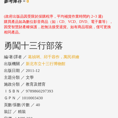
參考庫存 =
0
(政府出版品因受限於採購程序，平均補貨作業時間約 2~3 週)
購買產品如為數位影音商品（如：CD、VCD、DVD、電子書等），
因受智慧財產權保護，恕無法接受退貨。如有商品瑕疵，僅可更換
相同產品。
勇闖十三行部落
編/著/譯者 ／
葛禎琍、邱千容作，萬民祥繪
出版機關 ／
新北市立十三行博物館
出版日期 ／ 2011-12
主題分類 ／ 文學
施政分類 ／ 教育及體育
ＩＳＢＮ ／ 9789860297393
ＧＰＮ ／ 1010003430
頁數/張數/片數 ／ 40
裝訂 ／ 精裝