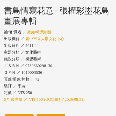
書鳥情寫花意─張權彩墨花鳥
畫展專輯
編/著/譯者 ／
總編輯 葉樹姍
出版機關 ／
臺中市立大墩文化中心
出版日期 ／ 2011-11
主題分類 ／ 文化藝術
施政分類 ／ 視覺藝術
ＩＳＢＮ ／ 9789860298130
ＧＰＮ ／ 1010003536
頁數/張數/片數 ／ 72
裝訂 ／ 平裝
定價 ／ NT$ 250
6 折優惠價 ／ NT$ 150 (優惠期限至2026/08/31)