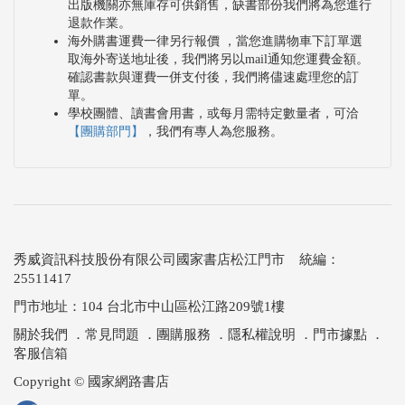
出版機關亦無庫存可供銷售，缺書部份我們將為您進行
退款作業。
海外購書運費一律另行報價 ，當您進購物車下訂單選
取海外寄送地址後，我們將另以mail通知您運費金額。
確認書款與運費一併支付後，我們將儘速處理您的訂
單。
學校團體、讀書會用書，或每月需特定數量者，可洽
【團購部門】
，我們有專人為您服務。
秀威資訊科技股份有限公司國家書店松江門市 統編：
25511417
門市地址：104 台北市中山區松江路209號1樓
關於我們
．
常見問題
．
團購服務
．
隱私權說明
．
門市據點
．
客服信箱
Copyright © 國家網路書店