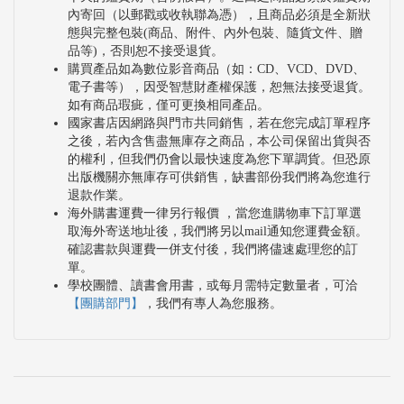
內寄回（以郵戳或收執聯為憑），且商品必須是全新狀
態與完整包裝(商品、附件、內外包裝、隨貨文件、贈
品等)，否則恕不接受退貨。
購買產品如為數位影音商品（如：CD、VCD、DVD、
電子書等），因受智慧財產權保護，恕無法接受退貨。
如有商品瑕疵，僅可更換相同產品。
國家書店因網路與門市共同銷售，若在您完成訂單程序
之後，若內含售盡無庫存之商品，本公司保留出貨與否
的權利，但我們仍會以最快速度為您下單調貨。但恐原
出版機關亦無庫存可供銷售，缺書部份我們將為您進行
退款作業。
海外購書運費一律另行報價 ，當您進購物車下訂單選
取海外寄送地址後，我們將另以mail通知您運費金額。
確認書款與運費一併支付後，我們將儘速處理您的訂
單。
學校團體、讀書會用書，或每月需特定數量者，可洽
【團購部門】
，我們有專人為您服務。