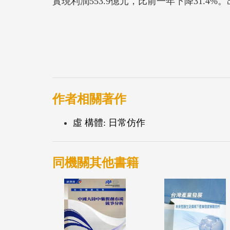
實現利潤553.9億元，比前一年下降31.
作者相關著作
虛 構體: 日常仿作
同機關其他書籍