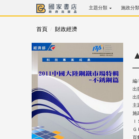
主題分類
施政分
首頁
財政經濟
編
出
出版
主
施
ＩＳ
ＧＰ
頁