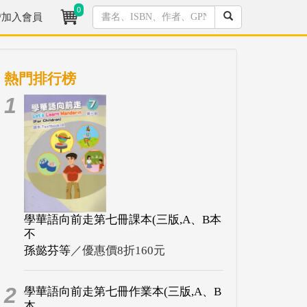
0
/加入會員
熱門排行榜
1
學華語向前走第七冊課本(三版,A、B本
不
孫懿芬等
／優惠價8折160元
2
學華語向前走第七冊作業本(三版,A、B
本