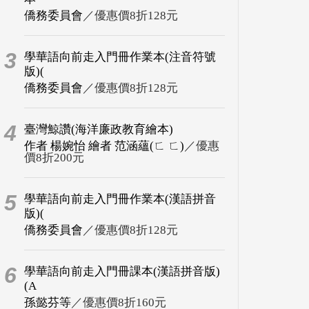
僑務委員會
／優惠價8折128元
3
學華語向前走入門冊作業本(注音符號
版)(
僑務委員會
／優惠價8折128元
4
臺灣鯨讚(海洋廉政教育繪本)
作者 楊婉怡 繪者 范涵蘊(ㄈ ㄈ)
／優惠
價8折200元
5
學華語向前走入門冊作業本(漢語拼音
版)(
僑務委員會
／優惠價8折128元
6
學華語向前走入門冊課本(漢語拼音版)
(A
孫懿芬等
／優惠價8折160元