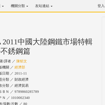
類
機關分類
友站連結
登入
▲2011中國大陸鋼鐵市場特輯
─不銹鋼篇
/著/譯者 ／
陳郁文
版機關 ／
經濟部
日期 ／ 2011-11
題分類 ／ 財政經濟
政分類 ／ 經濟貿易
ＢＮ ／ 9789860285789
Ｎ ／ 1010002340
數/張數/片數 ／ 80