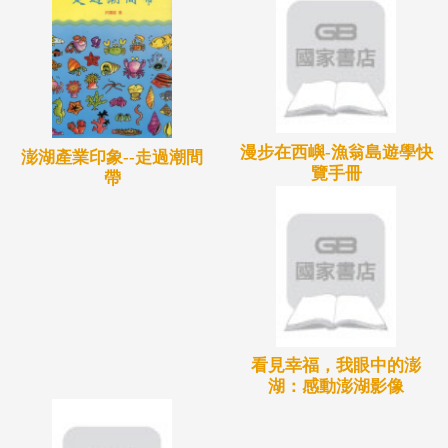
漫步在西嶼-漁翁島遊學快
澎湖產業印象--走過潮間
覽手冊
帶
看見幸福，我眼中的澎
湖：感動澎湖影像