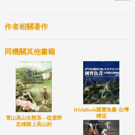
守土地的決心、合作共生的永續經營。書名
《Smagnus》代表部落居住的地方--司馬庫斯，也代
表原住民自主性建構部落在地文化以及生態知識的時
作者相關著作
代！更值得一提的是，《Smagnus》作者Lahuy
Icyeh(拉互依?倚岕)本身為部落泰雅族人，由族人來
同機關其他書籍
講自己部落的歷史發展和生活故事。
這本書的出版不僅是為Smagnus族人留下現階段的記
錄，成為部落孩子們文化與族語的教材；同時，也為
世界各地慕名而來想要了解Smangus的朋友們，提供
一本深入部落生態旅遊導覽的重要著作；因此，藉由
司馬庫斯部落議會、靜宜大學南島民族研究中心與雪
iFishBook國寶魚書-台灣
櫻花
雪山高山生態系―從鹿野
霸國家公園合作，特別將這本書編輯成泰雅語、中文
忠雄踏上高山的
及英文等三種語言。期盼能從部落出發，連結外界，