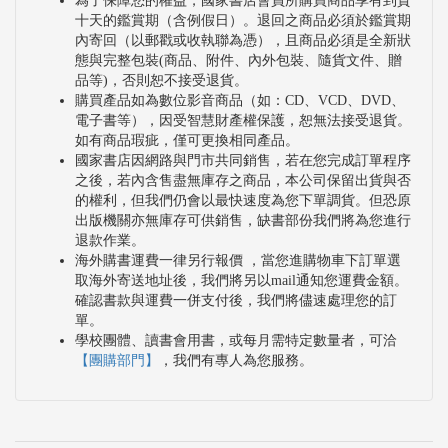
為了保障您的權益，國家書店會員所購買商品享有到貨
十天的鑑賞期（含例假日）。退回之商品必須於鑑賞期
內寄回（以郵戳或收執聯為憑），且商品必須是全新狀
態與完整包裝(商品、附件、內外包裝、隨貨文件、贈
品等)，否則恕不接受退貨。
購買產品如為數位影音商品（如：CD、VCD、DVD、
電子書等），因受智慧財產權保護，恕無法接受退貨。
如有商品瑕疵，僅可更換相同產品。
國家書店因網路與門市共同銷售，若在您完成訂單程序
之後，若內含售盡無庫存之商品，本公司保留出貨與否
的權利，但我們仍會以最快速度為您下單調貨。但恐原
出版機關亦無庫存可供銷售，缺書部份我們將為您進行
退款作業。
海外購書運費一律另行報價 ，當您進購物車下訂單選
取海外寄送地址後，我們將另以mail通知您運費金額。
確認書款與運費一併支付後，我們將儘速處理您的訂
單。
學校團體、讀書會用書，或每月需特定數量者，可洽
【團購部門】
，我們有專人為您服務。