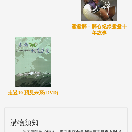
把觸角延伸到國際，創造更多異文化的交流互動。
鴛鴦醉－醉心紀錄鴛鴦十
年故事
走過30 預見未來(DVD)
購物須知