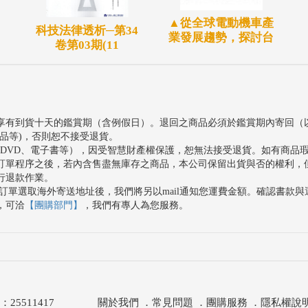
▲從全球電動機車產
科技法律透析─第34
業發展趨勢，探討台
卷第03期(11
享有到貨十天的鑑賞期（含例假日）。退回之商品必須於鑑賞期內寄回（
品等)，否則恕不接受退貨。
、DVD、電子書等），因受智慧財產權保護，恕無法接受退貨。如有商品
訂單程序之後，若內含售盡無庫存之商品，本公司保留出貨與否的權利，
行退款作業。
訂單選取海外寄送地址後，我們將另以mail通知您運費金額。確認書款
，可洽
【團購部門】
，我們有專人為您服務。
511417
關於我們
．
常見問題
．
團購服務
．
隱私權說