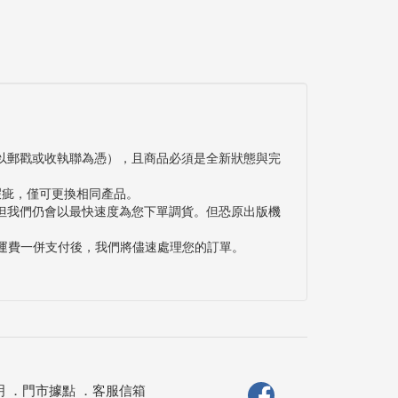
以郵戳或收執聯為憑），且商品必須是全新狀態與完
瑕疵，僅可更換相同產品。
但我們仍會以最快速度為您下單調貨。但恐原出版機
與運費一併支付後，我們將儘速處理您的訂單。
明
．
門市據點
．
客服信箱