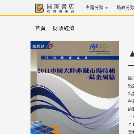
主題分類
施政分
首頁
財政經濟
編
出
出版
主
施
ＩＳ
ＧＰ
頁