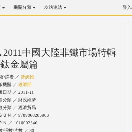
類
機關分類
友站連結
登入
▲2011中國大陸非鐵市場特輯
─鈦金屬篇
/著/譯者 ／
曾婉如
版機關 ／
經濟部
日期 ／ 2011-11
題分類 ／ 財政經濟
政分類 ／ 經濟貿易
ＢＮ ／ 9789860285963
Ｎ ／ 1010002346
數/張數/片數 ／ 80