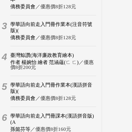
僑務委員會
／優惠價8折128元
3
學華語向前走入門冊作業本(注音符號
版)(
僑務委員會
／優惠價8折128元
4
臺灣鯨讚(海洋廉政教育繪本)
作者 楊婉怡 繪者 范涵蘊(ㄈ ㄈ)
／優惠
價8折200元
5
學華語向前走入門冊作業本(漢語拼音
版)(
僑務委員會
／優惠價8折128元
6
學華語向前走入門冊課本(漢語拼音版)
(A
孫懿芬等
／優惠價8折160元