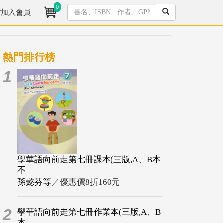
0
/加入會員
熱門排行榜
1
學華語向前走第七冊課本(三版,A、B本
不
孫懿芬等
／優惠價8折160元
2
學華語向前走第七冊作業本(三版,A、B
本