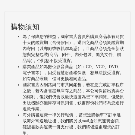
購物須知
為了保障您的權益，國家書店會員所購買商品享有到貨
十天的鑑賞期（含例假日）。退回之商品必須於鑑賞期
內寄回（以郵戳或收執聯為憑），且商品必須是全新狀
態與完整包裝(商品、附件、內外包裝、隨貨文件、贈
品等)，否則恕不接受退貨。
購買產品如為數位影音商品（如：CD、VCD、DVD、
電子書等），因受智慧財產權保護，恕無法接受退貨。
如有商品瑕疵，僅可更換相同產品。
國家書店因網路與門市共同銷售，若在您完成訂單程序
之後，若內含售盡無庫存之商品，本公司保留出貨與否
的權利，但我們仍會以最快速度為您下單調貨。但恐原
出版機關亦無庫存可供銷售，缺書部份我們將為您進行
退款作業。
海外購書運費一律另行報價 ，當您進購物車下訂單選
取海外寄送地址後，我們將另以mail通知您運費金額。
確認書款與運費一併支付後，我們將儘速處理您的訂
單。