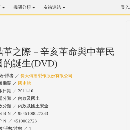
類
機關分類
友站連結
登入
鼎革之際－辛亥革命與中華民
國的誕生(DVD)
/著/譯者 ／
長天傳播製作股份有限公司
版機關 ／
國史館
日期 ／ 2011-10
題分類 ／ 內政及國土
政分類 ／ 內政及國土安全
ＢＮ ／ 9845100027233
Ｎ ／ 4510002723
數/張數/片數 ／ 1