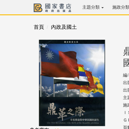
主題分類
施政分
首頁
內政及國土
編
出
出版
主
施
ＩＳ
ＧＰ
頁