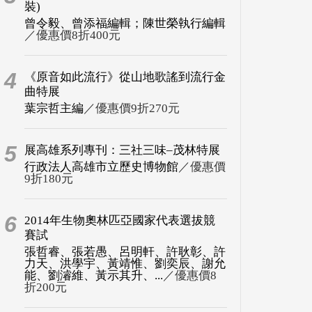
裝)
曾令毅、曾添福編輯；陳世榮執行編輯
／優惠價8折400元
4
《原音如此流行》從山地歌謠到流行金
曲特展
葉宗哲主編
／優惠價9折270元
5
展高雄系列專刊：三社三味–茂林特展
行政法人高雄市立歷史博物館
／優惠價
9折180元
6
2014年生物奧林匹亞國家代表選拔競
賽試
張哲睿、張若愚、呂明軒、許耿彰、許
力天、洪學宇、黃靖惟、劉奕辰、謝允
能、劉濬維、黃示其升、...
／優惠價8
折200元