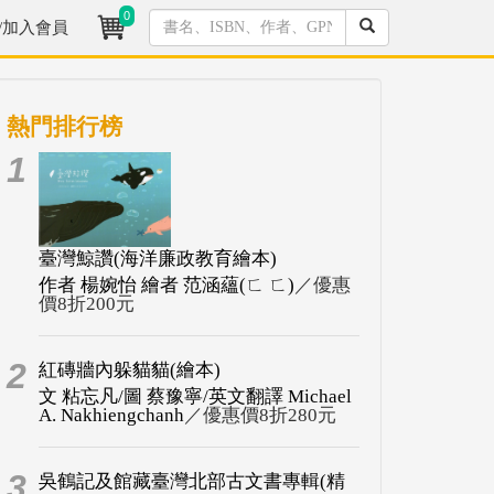
0
/加入會員
熱門排行榜
1
臺灣鯨讚(海洋廉政教育繪本)
作者 楊婉怡 繪者 范涵蘊(ㄈ ㄈ)
／優惠
價8折200元
2
紅磚牆內躲貓貓(繪本)
文 粘忘凡/圖 蔡豫寧/英文翻譯 Michael
A. Nakhiengchanh
／優惠價8折280元
3
吳鶴記及館藏臺灣北部古文書專輯(精