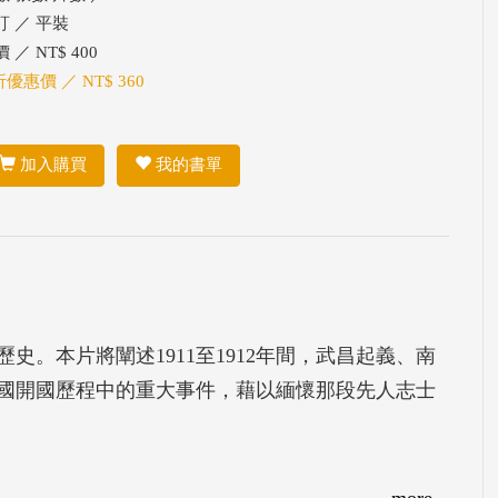
訂 ／ 平裝
 ／ NT$ 400
折優惠價 ／ NT$ 360
加入購買
我的書單
。本片將闡述1911至1912年間，武昌起義、南
國開國歷程中的重大事件，藉以緬懷那段先人志士
more...