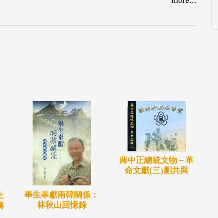
蔣中正總統文物－革
命文獻(三)剿共與
畢生奉獻兩韓關係：
上
林秋山回憶錄
蔣