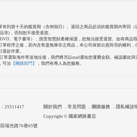
享有到貨十天的鑑賞期（含例假日）。退回之商品必須於鑑賞期內寄回（
品等)，否則恕不接受退貨。
、DVD、電子書等），因受智慧財產權保護，恕無法接受退貨。如有商品
訂單程序之後，若內含售盡無庫存之商品，本公司保留出貨與否的權利，
行退款作業。
訂單選取海外寄送地址後，我們將另以mail通知您運費金額。確認書款
，可洽
【團購部門】
，我們有專人為您服務。
511417
關於我們
．
常見問題
．
團購服務
．
隱私權說
Copyright © 國家網路書店
區瑞光路76巷65號