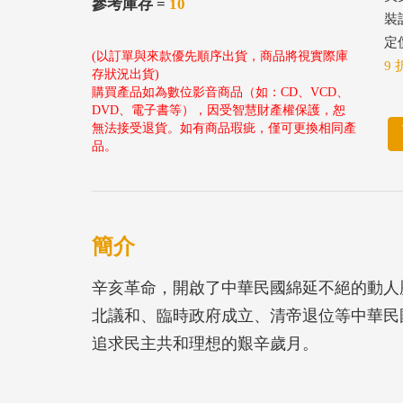
參考庫存 =
10
裝
定價
(以訂單與來款優先順序出貨，商品將視實際庫
9 
存狀況出貨)
購買產品如為數位影音商品（如：CD、VCD、
DVD、電子書等），因受智慧財產權保護，恕
無法接受退貨。如有商品瑕疵，僅可更換相同產
品。
簡介
辛亥革命，開啟了中華民國綿延不絕的動人歷史
北議和、臨時政府成立、清帝退位等中華民
追求民主共和理想的艱辛歲月。