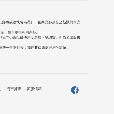
以郵戳或收執聯為憑），且商品必須是全新狀態與完
瑕疵，僅可更換相同產品。
但我們仍會以最快速度為您下單調貨。但恐原出版機
與運費一併支付後，我們將儘速處理您的訂單。
明
．
門市據點
．
客服信箱