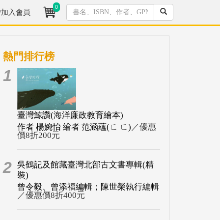
0
/加入會員
熱門排行榜
1
臺灣鯨讚(海洋廉政教育繪本)
作者 楊婉怡 繪者 范涵蘊(ㄈ ㄈ)
／優惠
價8折200元
2
吳鶴記及館藏臺灣北部古文書專輯(精
裝)
曾令毅、曾添福編輯；陳世榮執行編輯
／優惠價8折400元