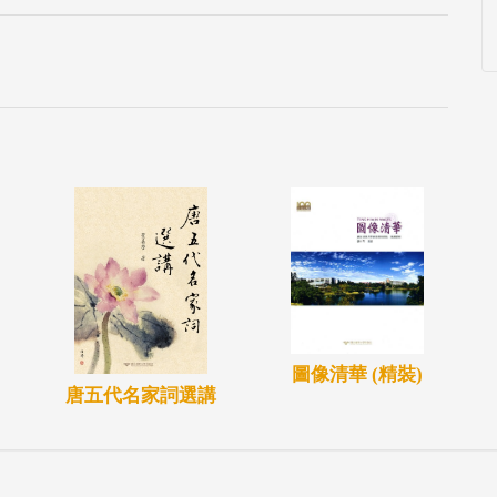
圖像清華 (精裝)
唐五代名家詞選講