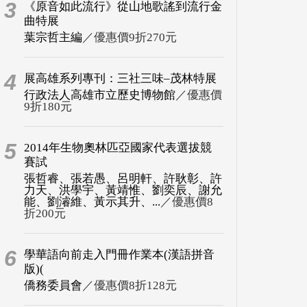
3
《原音如此流行》從山地歌謠到流行金
曲特展
葉宗哲主編
／優惠價9折270元
4
展高雄系列專刊：三社三味–茂林特展
行政法人高雄市立歷史博物館
／優惠價
9折180元
5
2014年生物奧林匹亞國家代表選拔競
賽試
張哲睿、張若愚、呂明軒、許耿彰、許
力天、洪學宇、黃靖惟、劉奕辰、謝允
能、劉濬維、黃示其升、...
／優惠價8
折200元
6
學華語向前走入門冊作業本(漢語拼音
版)(
僑務委員會
／優惠價8折128元