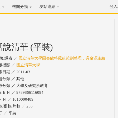
類
機關分類
友站連結
登入
話說清華 (平裝)
/著/譯者 ／
國立清華大學圖書館特藏組策劃整理，吳泉源主編
版機關 ／
國立清華大學
日期 ／ 2011-03
題分類 ／ 其他
政分類 ／ 大學及研究所教育
ＢＮ ／ 9789866116094
Ｎ ／ 1010000489
/張數/片數 ／ 256
訂 ／ 平裝