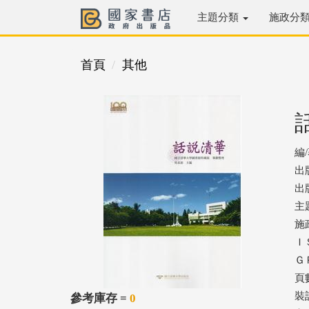
主題分類
施政分
首頁
其他
編
出
出版
主
施
ＩＳ
ＧＰ
頁數
裝
參考庫存 =
0