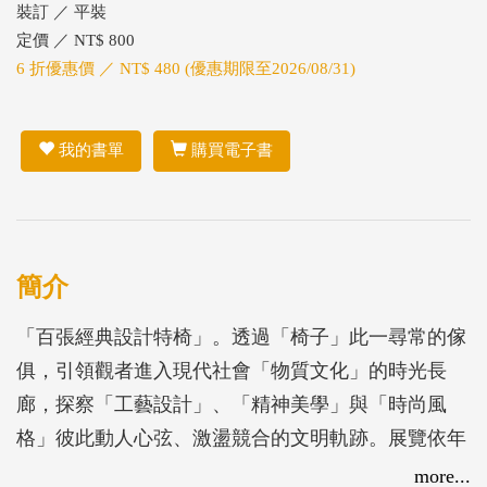
裝訂 ／ 平裝
定價 ／ NT$ 800
6 折優惠價 ／ NT$ 480 (優惠期限至2026/08/31)
我的書單
購買電子書
簡介
「百張經典設計特椅」。透過「椅子」此一尋常的傢
俱，引領觀者進入現代社會「物質文化」的時光長
廊，探察「工藝設計」、「精神美學」與「時尚風
格」彼此動人心弦、激盪競合的文明軌跡。展覽依年
代序列劃分為九個展區，展出自十九世紀後期至二十
more...