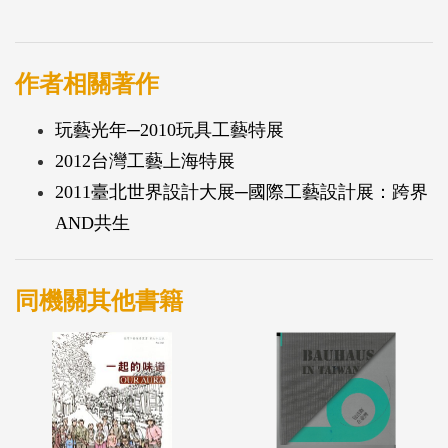
世紀末具有劃時代意義的設計師經典作品，呈現每個
年代中因歷史變遷、文化撞擊下所催生的不同美學風
格。
作者相關著作
玩藝光年─2010玩具工藝特展
2012台灣工藝上海特展
2011臺北世界設計大展─國際工藝設計展：跨界
AND共生
同機關其他書籍