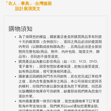
「衣人．事典」-台灣服裝
設計展演英文
購物須知
為了保障您的權益，國家書店會員所購買商品享有到貨
十天的鑑賞期（含例假日）。退回之商品必須於鑑賞期
內寄回（以郵戳或收執聯為憑），且商品必須是全新狀
態與完整包裝(商品、附件、內外包裝、隨貨文件、贈
品等)，否則恕不接受退貨。
購買產品如為數位影音商品（如：CD、VCD、DVD、
電子書等），因受智慧財產權保護，恕無法接受退貨。
如有商品瑕疵，僅可更換相同產品。
國家書店因網路與門市共同銷售，若在您完成訂單程序
之後，若內含售盡無庫存之商品，本公司保留出貨與否
的權利，但我們仍會以最快速度為您下單調貨。但恐原
出版機關亦無庫存可供銷售，缺書部份我們將為您進行
退款作業。
海外購書運費一律另行報價 ，當您進購物車下訂單選
取海外寄送地址後，我們將另以mail通知您運費金額。