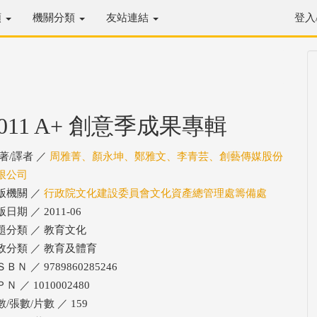
類
機關分類
友站連結
登入
2011 A+ 創意季成果專輯
/著/譯者 ／
周雅菁、顏永坤、鄭雅文、李青芸、創藝傳媒股份
限公司
版機關 ／
行政院文化建設委員會文化資產總管理處籌備處
日期 ／ 2011-06
題分類 ／ 教育文化
政分類 ／ 教育及體育
ＢＮ ／ 9789860285246
Ｎ ／ 1010002480
/張數/片數 ／ 159