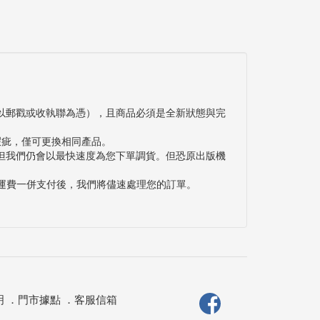
以郵戳或收執聯為憑），且商品必須是全新狀態與完
瑕疵，僅可更換相同產品。
但我們仍會以最快速度為您下單調貨。但恐原出版機
與運費一併支付後，我們將儘速處理您的訂單。
明
．
門市據點
．
客服信箱