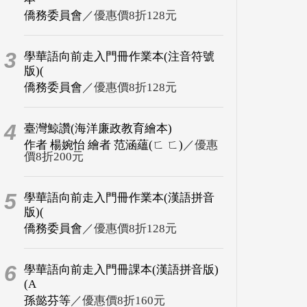
僑務委員會
／優惠價8折128元
3
學華語向前走入門冊作業本(注音符號
版)(
僑務委員會
／優惠價8折128元
4
臺灣鯨讚(海洋廉政教育繪本)
作者 楊婉怡 繪者 范涵蘊(ㄈ ㄈ)
／優惠
價8折200元
5
學華語向前走入門冊作業本(漢語拼音
版)(
僑務委員會
／優惠價8折128元
6
學華語向前走入門冊課本(漢語拼音版)
(A
孫懿芬等
／優惠價8折160元